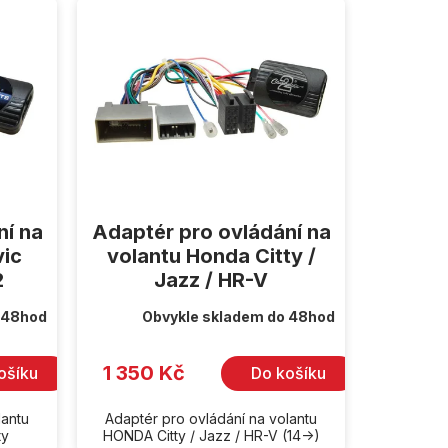
ní na
Adaptér pro ovládání na
vic
volantu Honda Citty /
2
Jazz / HR-V
 48hod
Obvykle skladem do 48hod
1 350 Kč
ošíku
Do košíku
lantu
Adaptér pro ovládání na volantu
ty
HONDA Citty / Jazz / HR-V (14->)