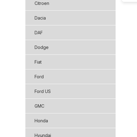
Citroen
Dacia
DAF
Dodge
Fiat
Ford
Ford US
GMC
Honda
Hyundai