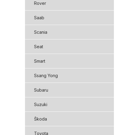
Rover
Saab
Scania
Seat
Smart
Ssang Yong
Subaru
Suzuki
Škoda
Toyota