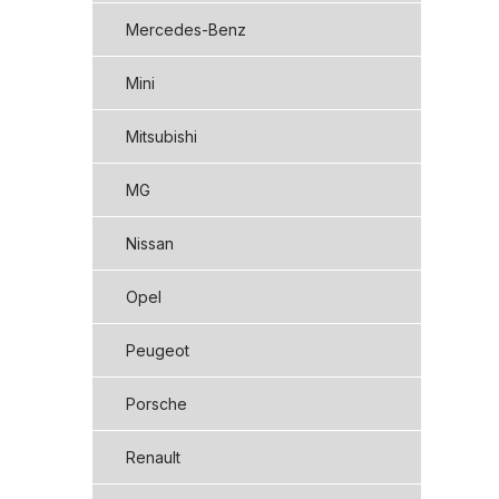
Mercedes-Benz
Mini
Mitsubishi
MG
Nissan
Opel
Peugeot
Porsche
Renault