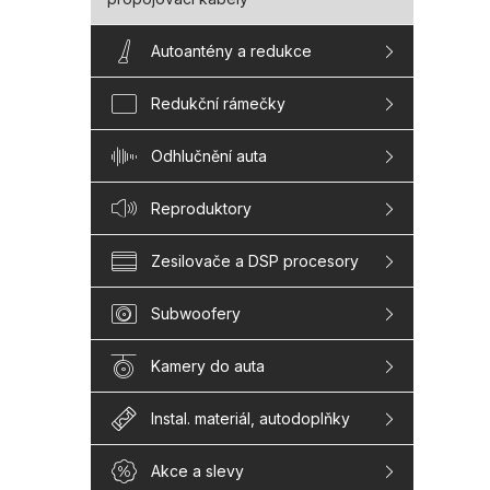
Autoantény a redukce
Redukční rámečky
Odhlučnění auta
Reproduktory
Zesilovače a DSP procesory
Subwoofery
Kamery do auta
Instal. materiál, autodoplňky
Akce a slevy