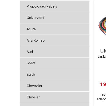
ý
Propojovací kabely
p
i
Univerzální
s
p
Acura
r
o
d
Alfa Romeo
u
UN
k
Audi
t
ada
ů
BMW
Buick
1 
Chevrolet
Uni
Chrysler
adapté