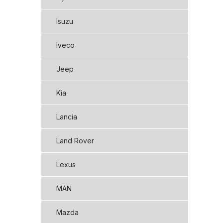
Isuzu
Iveco
Jeep
Kia
Lancia
Land Rover
Lexus
MAN
Mazda