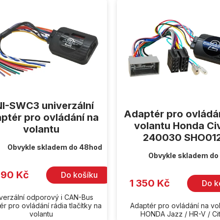
I-SWC3 univerzální
Adaptér pro ovládá
ptér pro ovládání na
volantu Honda Ci
volantu
240030 SHO01
Obvykle skladem do 48hod
Obvykle skladem do
990 Kč
Do košíku
1 350 Kč
Do k
verzální odporový i CAN-Bus
r pro ovládání rádia tlačítky na
Adaptér pro ovládání na vo
volantu
HONDA Jazz / HR-V / Ci