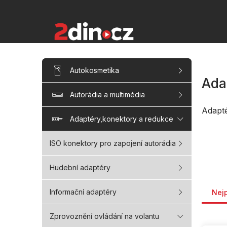
Přejít
na
obsah
P
Přeskočit
Autokosmetika
kategorie
o
Ada
s
Autorádia a multimédia
t
r
Adapt
a
Adaptéry,konektory a redukce
n
n
ISO konektory pro zapojení autorádia
í
p
Hudební adaptéry
a
Řaze
n
Informační adaptéry
Nej
e
l
Zprovoznění ovládání na volantu
V