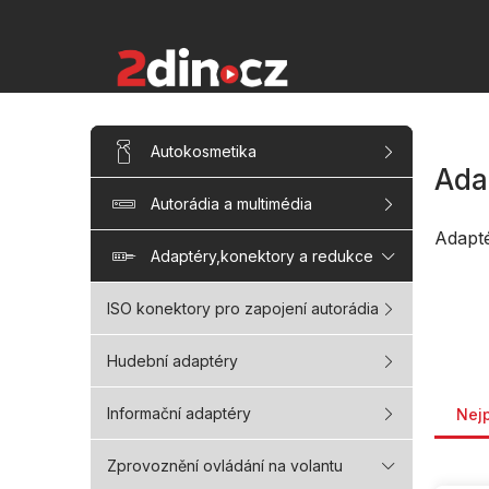
Přejít
na
obsah
P
Přeskočit
Autokosmetika
kategorie
o
Ada
s
Autorádia a multimédia
t
r
Adapt
a
Adaptéry,konektory a redukce
n
n
ISO konektory pro zapojení autorádia
í
p
Hudební adaptéry
a
Řaze
n
Informační adaptéry
Nej
e
l
Zprovoznění ovládání na volantu
V