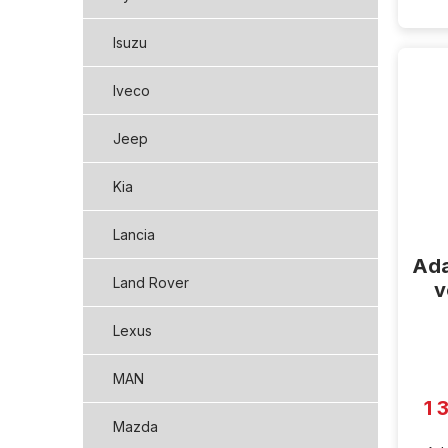
Isuzu
Iveco
Jeep
Kia
Lancia
Ada
Land Rover
v
Lexus
MAN
1 
Mazda