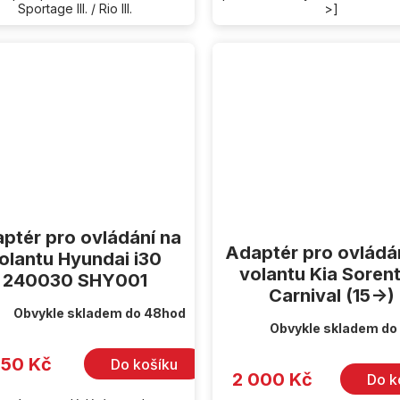
Sportage III. / Rio III.
>]
ptér pro ovládání na
Adaptér pro ovládá
olantu Hyundai i30
volantu Kia Sorent
240030 SHY001
Carnival (15->)
Obvykle skladem do 48hod
Obvykle skladem do
350 Kč
Do košíku
2 000 Kč
Do k