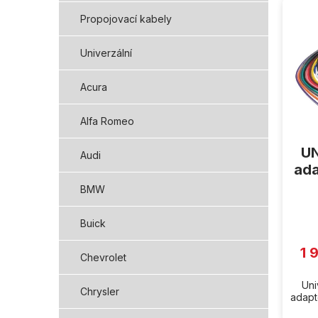
ý
Propojovací kabely
p
i
Univerzální
s
p
Acura
r
o
d
Alfa Romeo
u
UN
k
Audi
t
ada
ů
BMW
Buick
1 
Chevrolet
Uni
Chrysler
adapté