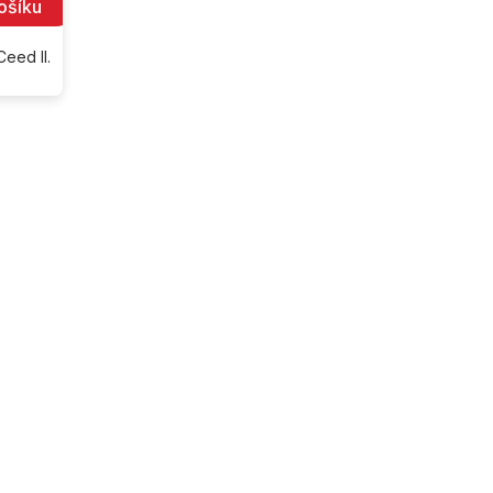
ošíku
Ceed II.