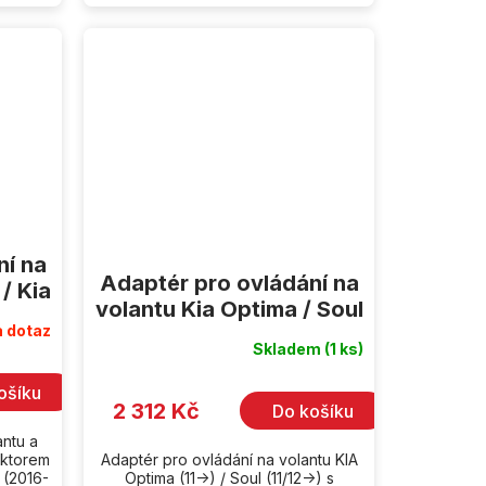
ní na
Adaptér pro ovládání na
/ Kia
volantu Kia Optima / Soul
 dotaz
Skladem
(1 ks)
ošíku
2 312 Kč
Do košíku
antu a
ektorem
Adaptér pro ovládání na volantu KIA
 (2016-
Optima (11->) / Soul (11/12->) s