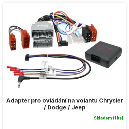
V
ý
p
i
s
p
r
o
d
u
k
t
ů
Adaptér pro ovládání na volantu Chrysler
/ Dodge / Jeep
Skladem
(1 ks)