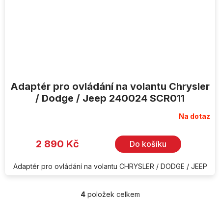
Adaptér pro ovládání na volantu Chrysler
/ Dodge / Jeep 240024 SCR011
Na dotaz
2 890 Kč
Do košíku
Adaptér pro ovládání na volantu CHRYSLER / DODGE / JEEP
4
položek celkem
O
v
l
Z