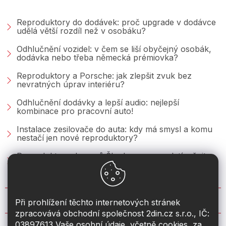
PORADNA &AMP; BLOG
Reproduktory do dodávek: proč upgrade v dodávce
udělá větší rozdíl než v osobáku?
Odhlučnění vozidel: v čem se liší obyčejný osobák,
dodávka nebo třeba německá prémiovka?
Reproduktory a Porsche: jak zlepšit zvuk bez
nevratných úprav interiéru?
Odhlučnění dodávky a lepší audio: nejlepší
kombinace pro pracovní auto!
Instalace zesilovače do auta: kdy má smysl a komu
nestačí jen nové reproduktory?
Reproduktory do vozů Škoda: co se vyplatí měnit u
Fabie, Octavie a Superbu?
KONTAKT
Při prohlížení těchto internetových stránek
zpracovává obchodní společnost 2din.cz s.r.o., IČ:
03897613 Vaše osobní údaje, včetně cookies, za