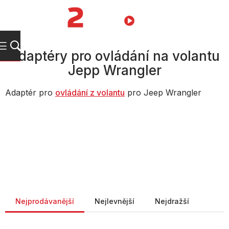
Přejít
na
NÁKUPNÍ
obsah
KOŠÍK
Adaptéry pro ovládání na volantu
Jepp Wrangler
Adaptér pro
ovládání z volantu
pro Jeep Wrangler
Řazení produktů
Nejprodávanější
Nejlevnější
Nejdražší