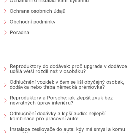
Oznámení o instalaci kam. systému
Ochrana osobních údajů
Obchodní podmínky
Poradna
PORADNA &AMP; BLOG
Reproduktory do dodávek: proč upgrade v dodávce
udělá větší rozdíl než v osobáku?
Odhlučnění vozidel: v čem se liší obyčejný osobák,
dodávka nebo třeba německá prémiovka?
Reproduktory a Porsche: jak zlepšit zvuk bez
nevratných úprav interiéru?
Odhlučnění dodávky a lepší audio: nejlepší
kombinace pro pracovní auto!
Instalace zesilovače do auta: kdy má smysl a komu