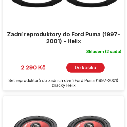
k
t
ů
Zadní reproduktory do Ford Puma (1997-
2001) - Helix
Skladem
(2 sada)
2 290 Kč
Do košíku
Set reproduktorů do zadních dveří Ford Puma (1997-2001)
značky Helix