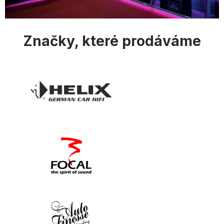
s
u
Značky, které prodáváme