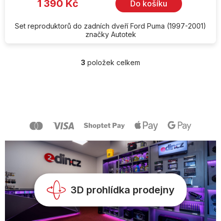
1 390 Kč
Do košíku
Set reproduktorů do zadních dveří Ford Puma (1997-2001)
značky Autotek
3
položek celkem
O
v
l
Z
á
á
d
p
a
a
c
t
í
í
p
r
v
k
y
v
3D prohlídka prodejny
ý
p
i