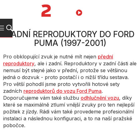
Přejít
na
NÁKUPNÍ
obsah
KOŠÍK
ZADNÍ REPRODUKTORY DO FORD
PUMA (1997-2001)
Pro obklopující zvuk je nutné mít nejen
přední
reproduktory
, ale i zadní. Reproduktory v zadní části ale
nemusí být stejné jako v přední, protože se většinou
jedná o dozvuk - proto postačí i o nižší třídu sestava.
Pro větší pohodlí jsme proto vytvořili hotové sety
zadních
reproduktorů do vozu Ford Puma
.
Doporučujeme vám také službu
odhlučnění vozu
, díky
které se maximálně ztlumí vnější zvuky pro ten nejlepší
požitek z jízdy. Rádi vám také provedeme profesionální
instalaci a následnou konfiguraci, a to na naší pražské
pobočce.