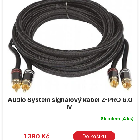
ý
p
i
s
p
r
o
d
u
k
t
ů
Audio System signálový kabel Z-PRO 6,0
M
Skladem
(4 ks)
1 390 Kč
Do košíku