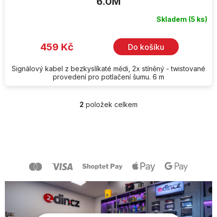
6.0M
Skladem
(5 ks)
459 Kč
Do košíku
Signálový kabel z bezkyslíkaté mědi, 2x stíněný - twistované
provedení pro potlačení šumu. 6 m
2
položek celkem
O
v
l
Z
á
á
d
p
a
a
c
t
í
í
p
r
v
k