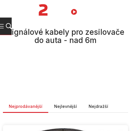
Přejít
na
NÁKUPNÍ
obsah
KOŠÍK
Signálové kabely pro zesilovače
do auta - nad 6m
Řazení produktů
Nejprodávanější
Nejlevnější
Nejdražší
V