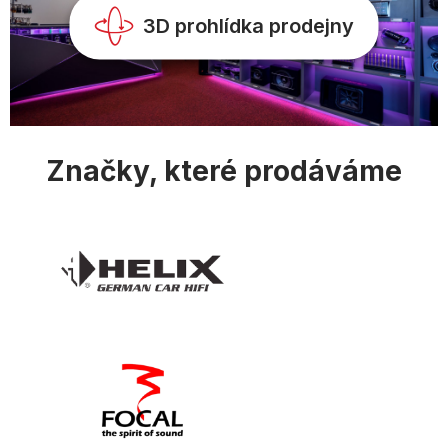
y
v
3D prohlídka prodejny
ý
p
i
s
u
Značky, které prodáváme