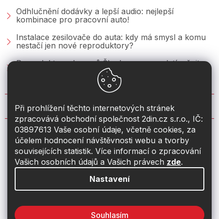
Odhlučnění dodávky a lepší audio: nejlepší
kombinace pro pracovní auto!
Instalace zesilovače do auta: kdy má smysl a komu
nestačí jen nové reproduktory?
Reproduktory do vozů Škoda: co se vyplatí měnit u
Fabie, Octavie a Superbu?
KONTAKT
Při prohlížení těchto internetových stránek
zpracovává obchodní společnost 2din.cz s.r.o., IČ:
03897613 Vaše osobní údaje, včetně cookies, za
info
@
2din.cz
účelem hodnocení návštěvnosti webu a tvorby
souvisejících statistik. Více informací o zpracování
774 19 55 33
Vašich osobních údajů a Vašich právech
zde
.
Nastavení
Souhlasím
Vytvořil Shoptet