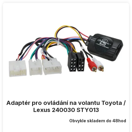
V
ý
p
i
s
p
r
o
d
u
k
t
ů
Adaptér pro ovládání na volantu Toyota /
Lexus 240030 STY013
Obvykle skladem do 48hod