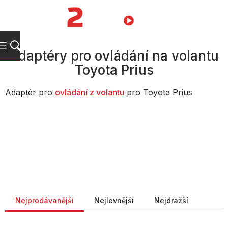
Přejít
na
NÁKUPNÍ
obsah
KOŠÍK
Adaptéry pro ovládání na volantu
Toyota Prius
Adaptér pro
ovládání z volantu
pro Toyota Prius
Řazení produktů
Nejprodávanější
Nejlevnější
Nejdražší