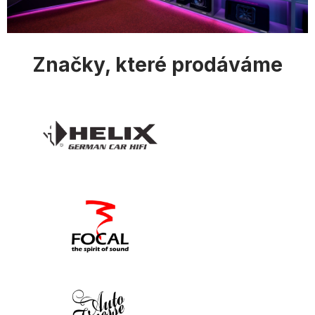
i
s
u
Značky, které prodáváme