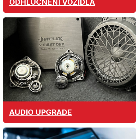
ODHLUČNĚNÍ
VOZIDLA
AUDIO
UPGRADE