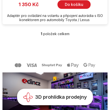
1 350 Kč
Do košíku
Adaptér pro ovládání na volantu a připojení autorádia s ISO
konektorem pro automobily Toyota / Lexus
1
položek celkem
O
v
l
Z
á
á
d
p
a
a
c
t
í
í
p
r
v
k
y
v
3D prohlídka prodejny
ý
p