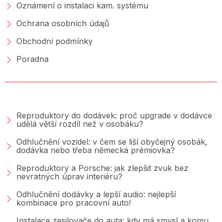
Oznámení o instalaci kam. systému
Ochrana osobních údajů
Obchodní podmínky
Poradna
PORADNA &AMP; BLOG
Reproduktory do dodávek: proč upgrade v dodávce
udělá větší rozdíl než v osobáku?
Odhlučnění vozidel: v čem se liší obyčejný osobák,
dodávka nebo třeba německá prémiovka?
Reproduktory a Porsche: jak zlepšit zvuk bez
nevratných úprav interiéru?
Odhlučnění dodávky a lepší audio: nejlepší
kombinace pro pracovní auto!
Instalace zesilovače do auta: kdy má smysl a komu