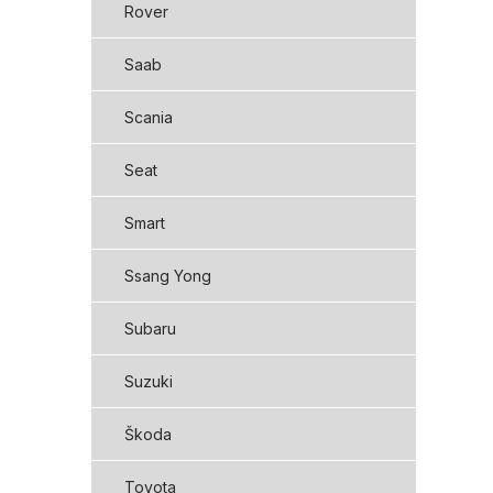
Rover
Saab
Scania
Seat
Smart
Ssang Yong
Subaru
Suzuki
Škoda
Toyota