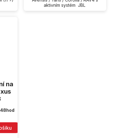
aktivním systém JBL
ní na
exus
3
 48hod
ošíku