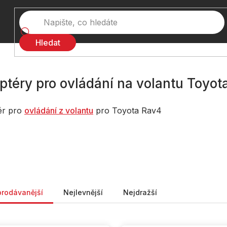
Hledat
ptéry pro ovládání na volantu Toyot
ér pro
ovládání z volantu
pro Toyota Rav4
ní produktů
prodávanější
Nejlevnější
Nejdražší