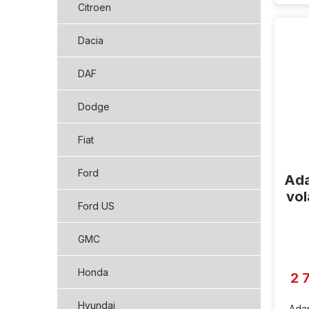
Citroen
Dacia
DAF
Dodge
Fiat
Ford
Ada
vo
Ford US
GMC
Honda
2 
Hyundai
Adap