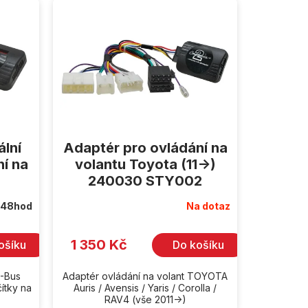
lní
Adaptér pro ovládání na
ní na
volantu Toyota (11->)
240030 STY002
 48hod
Na dotaz
1 350 Kč
ošíku
Do košíku
N-Bus
Adaptér ovládání na volant TOYOTA
čítky na
Auris / Avensis / Yaris / Corolla /
RAV4 (vše 2011->)