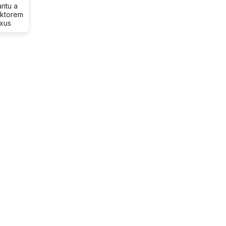
antu a
ektorem
exus