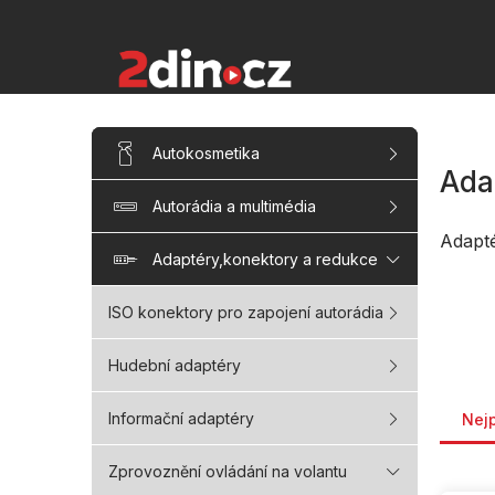
Přejít
na
obsah
P
Přeskočit
Autokosmetika
kategorie
o
Ada
s
Autorádia a multimédia
t
r
Adapt
a
Adaptéry,konektory a redukce
n
n
ISO konektory pro zapojení autorádia
í
p
Hudební adaptéry
a
Řaze
n
Informační adaptéry
Nej
e
l
Zprovoznění ovládání na volantu
V