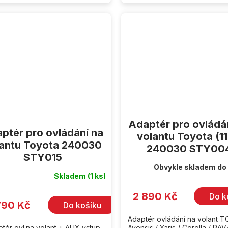
Adaptér pro ovládá
ptér pro ovládání na
volantu Toyota (11
lantu Toyota 240030
240030 STY00
STY015
Obvykle skladem do
Skladem
(1 ks)
2 890 Kč
Do k
790 Kč
Do košíku
Adaptér ovládání na volant 
tér ovl.na volant + AUX vstup
Avensis / Yaris / Corolla / RAV