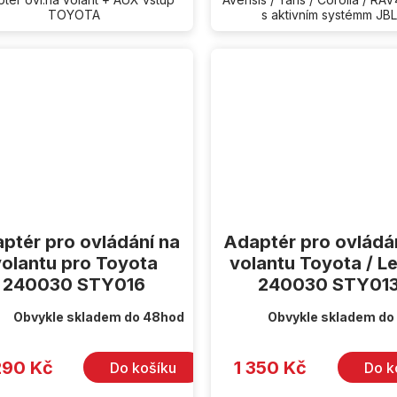
TOYOTA
s aktivním systémm JBL
ptér pro ovládání na
Adaptér pro ovládá
volantu pro Toyota
volantu Toyota / L
240030 STY016
240030 STY01
Obvykle skladem do 48hod
Obvykle skladem do
290 Kč
1 350 Kč
Do košíku
Do k