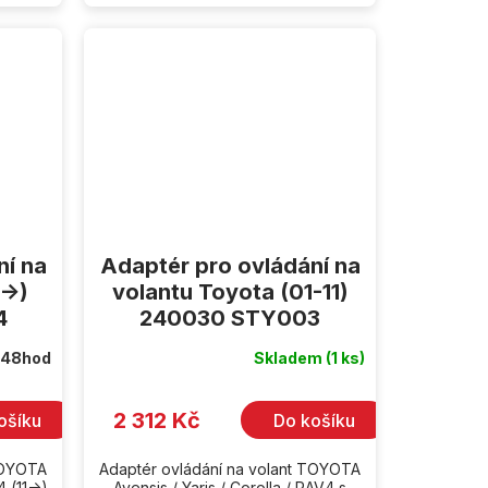
ní na
Adaptér pro ovládání na
->)
volantu Toyota (01-11)
4
240030 STY003
 48hod
Skladem
(1 ks)
2 312 Kč
ošíku
Do košíku
TOYOTA
Adaptér ovládání na volant TOYOTA
4 (11->)
Avensis / Yaris / Corolla / RAV4 s