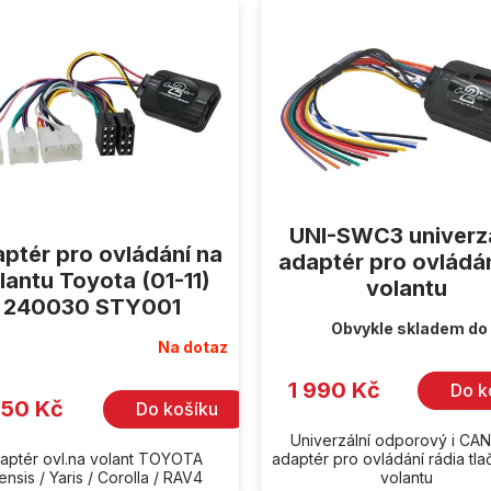
UNI-SWC3 univerzá
ptér pro ovládání na
adaptér pro ovládá
lantu Toyota (01-11)
volantu
240030 STY001
Obvykle skladem do
Na dotaz
1 990 Kč
Do k
350 Kč
Do košíku
Univerzální odporový i CA
aptér ovl.na volant TOYOTA
adaptér pro ovládání rádia tla
ensis / Yaris / Corolla / RAV4
volantu