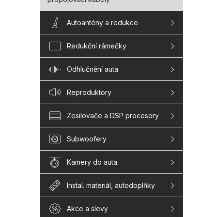
Autoantény a redukce
Redukční rámečky
Odhlučnění auta
Reproduktory
Zesilovače a DSP procesory
Subwoofery
Kamery do auta
Instal. materiál, autodoplňky
Akce a slevy