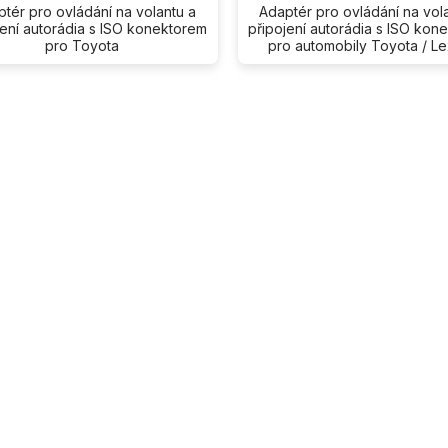
tér pro ovládání na volantu a
Adaptér pro ovládání na vol
jení autorádia s ISO konektorem
připojení autorádia s ISO kon
pro Toyota
pro automobily Toyota / L
O
v
l
á
d
a
c
í
p
r
v
k
y
v
ý
p
i
s
u