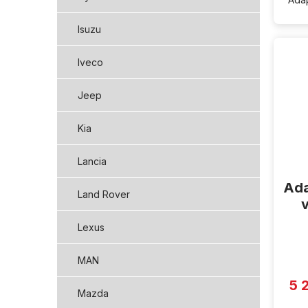
Isuzu
Iveco
Jeep
Kia
Lancia
Ada
Land Rover
Lexus
MAN
5 
Mazda