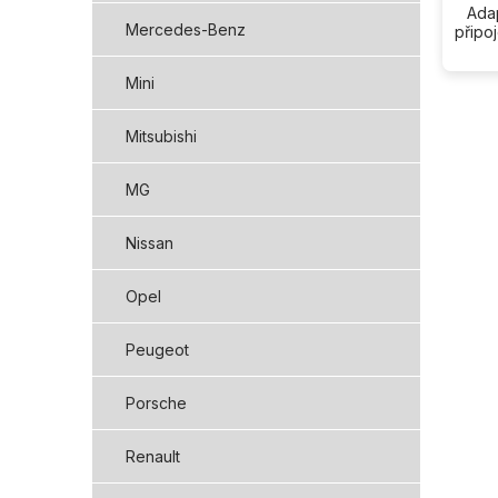
Adap
Mercedes-Benz
připo
Mini
Mitsubishi
MG
Nissan
Opel
Peugeot
Porsche
Renault