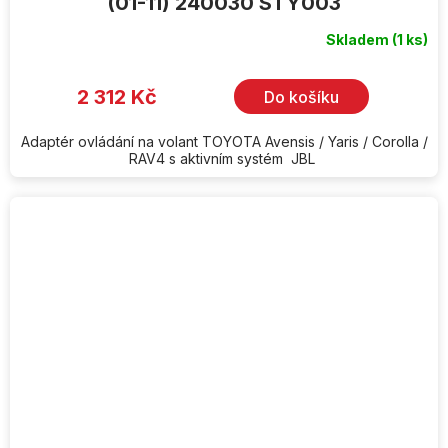
(01-11) 240030 STY003
Skladem
(1 ks)
2 312 Kč
Do košíku
Adaptér ovládání na volant TOYOTA Avensis / Yaris / Corolla /
RAV4 s aktivním systém JBL