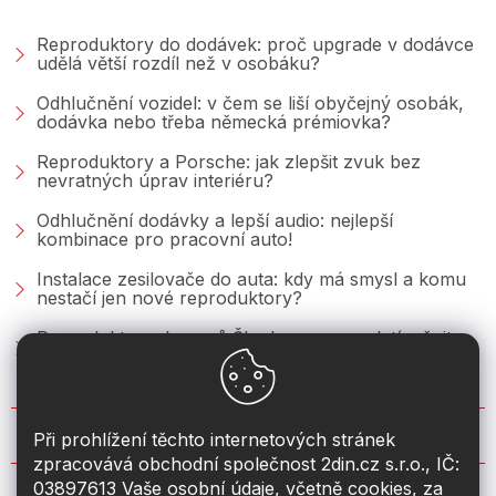
Reproduktory do dodávek: proč upgrade v dodávce
udělá větší rozdíl než v osobáku?
Odhlučnění vozidel: v čem se liší obyčejný osobák,
dodávka nebo třeba německá prémiovka?
Reproduktory a Porsche: jak zlepšit zvuk bez
nevratných úprav interiéru?
Odhlučnění dodávky a lepší audio: nejlepší
kombinace pro pracovní auto!
Instalace zesilovače do auta: kdy má smysl a komu
nestačí jen nové reproduktory?
Reproduktory do vozů Škoda: co se vyplatí měnit u
Fabie, Octavie a Superbu?
KONTAKT
Při prohlížení těchto internetových stránek
zpracovává obchodní společnost 2din.cz s.r.o., IČ:
03897613 Vaše osobní údaje, včetně cookies, za