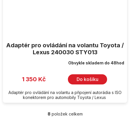
Adaptér pro ovládání na volantu Toyota /
Lexus 240030 STY013
Obvykle skladem do 48hod
1 350 Kč
Do košíku
Adaptér pro ovládání na volantu a připojení autorádia s ISO
konektorem pro automobily Toyota / Lexus
8
položek celkem
O
v
l
Z