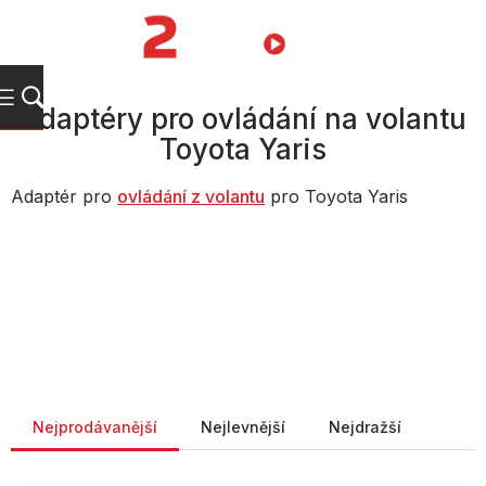
Přejít
na
NÁKUPNÍ
obsah
KOŠÍK
Adaptéry pro ovládání na volantu
Toyota Yaris
Adaptér pro
ovládání z volantu
pro Toyota Yaris
Řazení produktů
Nejprodávanější
Nejlevnější
Nejdražší