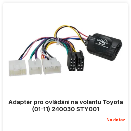
V
ý
p
i
s
p
r
o
d
u
k
t
ů
Adaptér pro ovládání na volantu Toyota
(01-11) 240030 STY001
Na dotaz