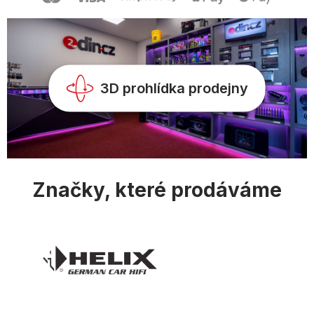
t
í
3D prohlídka prodejny
Značky, které prodáváme