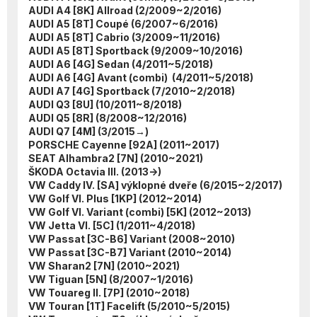
AUDI A4 [8K] Allroad (2/2009~2/2016)
AUDI A5 [8T] Coupé (6/2007~6/2016)
AUDI A5 [8T] Cabrio (3/2009~11/2016)
AUDI A5 [8T] Sportback (9/2009~10/2016)
AUDI A6 [4G] Sedan (4/2011~5/2018)
AUDI A6 [4G] Avant (combi) (4/2011~5/2018)
AUDI A7 [4G] Sportback (7/2010~2/2018)
AUDI Q3 [8U] (10/2011~8/2018)
AUDI Q5 [8R] (8/2008~12/2016)
AUDI Q7 [4M] (3/2015→)
PORSCHE Cayenne [92A] (2011~2017)
SEAT Alhambra2 [7N] (2010~2021)
ŠKODA Octavia III. (2013->)
VW Caddy IV. [SA] výklopné dveře (6/2015~2/2017)
VW Golf VI. Plus [1KP] (2012~2014)
VW Golf VI. Variant (combi) [5K] (2012~2013)
VW Jetta VI. [5C] (1/2011~4/2018)
VW Passat [3C-B6] Variant (2008~2010)
VW Passat [3C-B7] Variant (2010~2014)
VW Sharan2 [7N] (2010~2021)
VW Tiguan [5N] (8/2007~1/2016)
VW Touareg II. [7P] (2010~2018)
VW Touran [1T] Facelift (5/2010~5/2015)