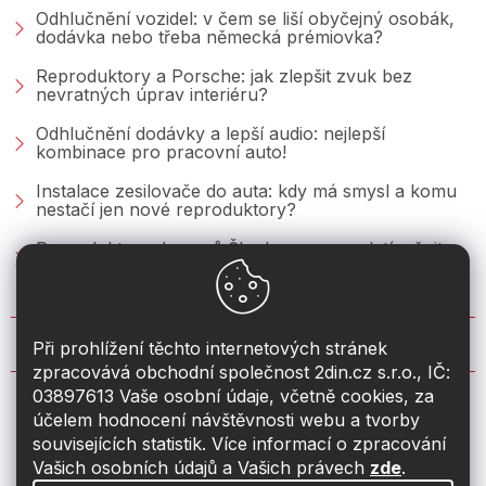
Odhlučnění vozidel: v čem se liší obyčejný osobák,
dodávka nebo třeba německá prémiovka?
Reproduktory a Porsche: jak zlepšit zvuk bez
nevratných úprav interiéru?
Odhlučnění dodávky a lepší audio: nejlepší
kombinace pro pracovní auto!
Instalace zesilovače do auta: kdy má smysl a komu
nestačí jen nové reproduktory?
Reproduktory do vozů Škoda: co se vyplatí měnit u
Fabie, Octavie a Superbu?
KONTAKT
Při prohlížení těchto internetových stránek
zpracovává obchodní společnost 2din.cz s.r.o., IČ:
03897613 Vaše osobní údaje, včetně cookies, za
info
@
2din.cz
účelem hodnocení návštěvnosti webu a tvorby
souvisejících statistik. Více informací o zpracování
774 19 55 33
Vašich osobních údajů a Vašich právech
zde
.