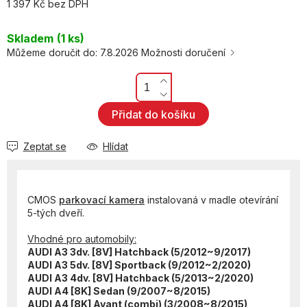
1 397 Kč bez DPH
Měrná
cena:
Skladem
(1 ks)
Můžeme doručit do:
7.8.2026
Možnosti doručení
Přidat do košíku
Zeptat se
Hlídat
CMOS
parkovací kamera
instalovaná v madle otevírání
5-tých dveří.
Vhodné pro automobily:
AUDI A3 3dv. [8V] Hatchback (5/2012~9/2017)
AUDI A3 5dv. [8V] Sportback (9/2012~2/2020)
AUDI A3 4dv. [8V] Hatchback (5/2013~2/2020)
AUDI A4 [8K] Sedan (9/2007~8/2015)
AUDI A4 [8K] Avant (combi) (3/2008~8/2015)