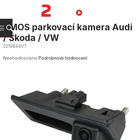
Přejít
na
NÁKUPNÍ
obsah
KOŠÍK
CMOS parkovací kamera Audi
/ Škoda / VW
2219884VT
Průměrné
hodnocení
Neohodnoceno
Podrobnosti hodnocení
produktu
je
0,0
z
5
hvězdiček.