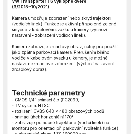
VW Transporter T6 výklopné dveře
(6/2015~10/2021)
Kamera umožňuje zobrazení nebo skrytí trajektorií
(vodících linek). Funkce je aktivní při spojené zelené
smyčce v kabelovém svazku u kamery (výchozí
nastavení - zobrazení vodících linek).
Kamera zobrazuje zrcadlový obraz, nutný pro použití
jako zpětná parkovací kamera. Přerušením bílého
vodiče v kabelovém svazku u kamery, je možné
nastavit nezrcadlové zobrazení. (výchozí nastavení -
zrcadlový obraz).
Technické parametry
- CMOS 1/4" snímací čip (PC2099)
- TV systém: NTSC
- rozlišení: CVBS 640 x 480 obrazových bodů
- snímací úhel: horizontální 170°
- zobrazuje pomocné trajektorie (vodicí linek) na
monitoru pro orientaci při parkování (volitelná funkce)
- elektronická clona: 1/50 1/10000 sec.