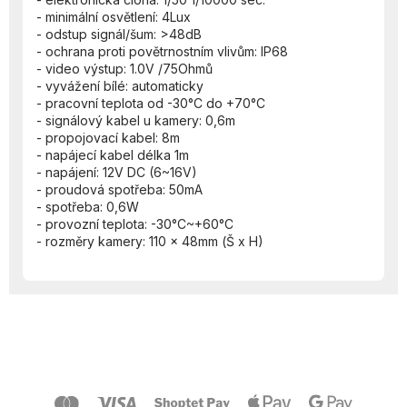
- minimální osvětlení: 4Lux
- odstup signál/šum: >48dB
- ochrana proti povětrnostním vlivům: IP68
- video výstup: 1.0V /75Ohmů
- vyvážení bílé: automaticky
- pracovní teplota od -30°C do +70°C
- signálový kabel u kamery: 0,6m
- propojovací kabel: 8m
- napájecí kabel délka 1m
- napájení: 12V DC (6~16V)
- proudová spotřeba: 50mA
- spotřeba: 0,6W
- provozní teplota: -30°C~+60°C
- rozměry kamery: 110 x 48mm (Š x H)
Z
á
p
a