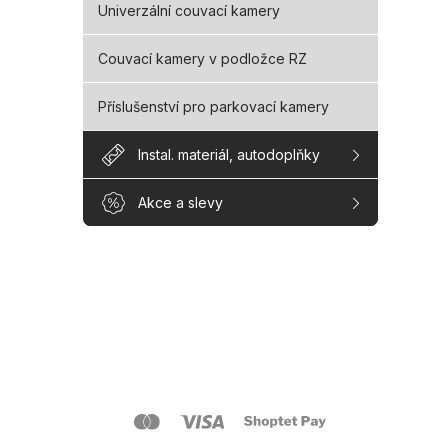
Univerzální couvací kamery
Couvací kamery v podložce RZ
Příslušenství pro parkovací kamery
Instal. materiál, autodoplňky
Akce a slevy
Z
á
p
a
O s