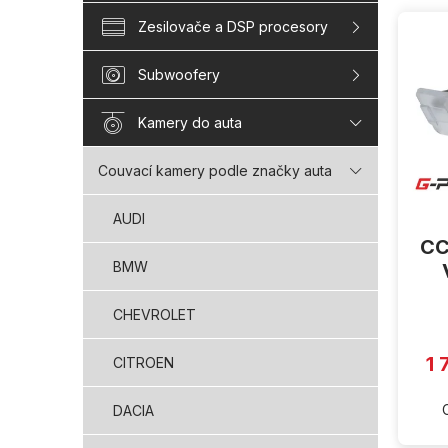
V
Zesilovače a DSP procesory
ý
p
i
Subwoofery
s
p
Kamery do auta
r
o
Couvací kamery podle značky auta
d
u
AUDI
k
CC
t
BMW
ů
CHEVROLET
1 
CITROEN
DACIA