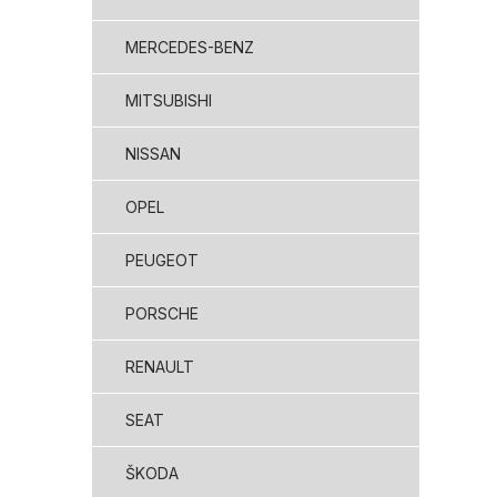
MERCEDES-BENZ
MITSUBISHI
NISSAN
OPEL
PEUGEOT
PORSCHE
RENAULT
SEAT
ŠKODA