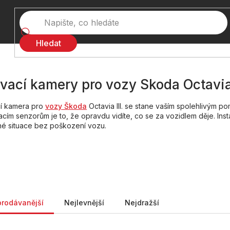
Hledat
vací kamery pro vozy Skoda Octavia 
í kamera pro
vozy Škoda
Octavia III. se stane vaším spolehlivým 
cím senzorům je to, že opravdu vidíte, co se za vozidlem děje. Ins
é situace bez poškození vozu.
ní produktů
prodávanější
Nejlevnější
Nejdražší