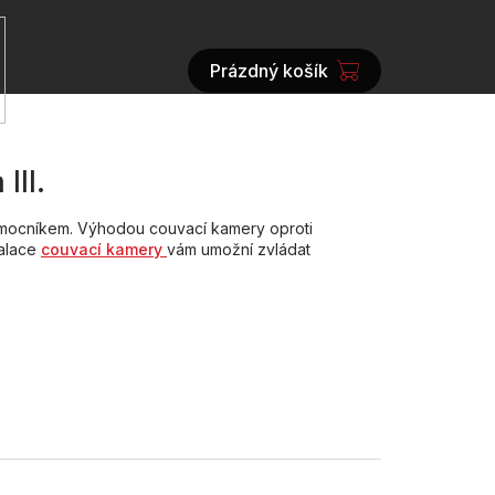
Prázdný košík
NÁKUPNÍ
KOŠÍK
III.
pomocníkem. Výhodou couvací kamery oproti
talace
couvací kamery
vám umožní zvládat