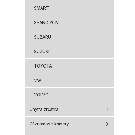
SMART
SSANG YONG
SUBARU
SUZUKI
TOYOTA
VW
VOLVO
Chytrá zrcátka
Záznamové kamery