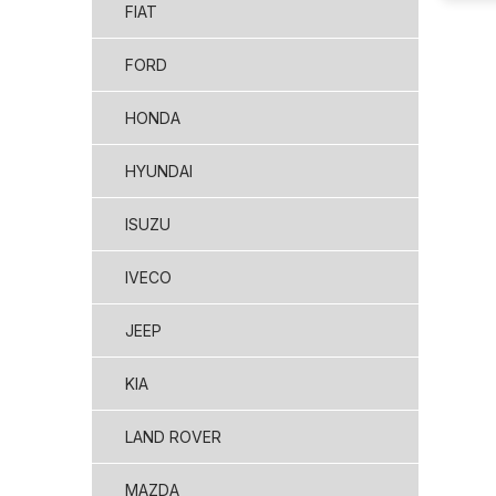
FIAT
FORD
HONDA
HYUNDAI
ISUZU
IVECO
JEEP
KIA
LAND ROVER
MAZDA