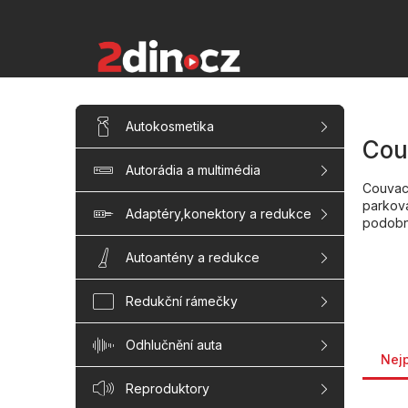
Přejít
na
obsah
P
Přeskočit
Autokosmetika
kategorie
o
Cou
s
Autorádia a multimédia
t
Couvac
r
parkova
a
Adaptéry,konektory a redukce
podobn
n
n
Autoantény a redukce
í
p
Redukční rámečky
a
n
Řaze
Odhlučnění auta
e
Nej
l
Reproduktory