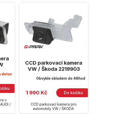
mera
CCD parkovací kamera
VW
VW / Škoda 2219903
 dotaz
Obvykle skladem do 48hod
ošíku
1 990 Kč
Do košíku
ra v
 AUDI /
CCD parkovací kamera pro
automobily VW / ŠKODA