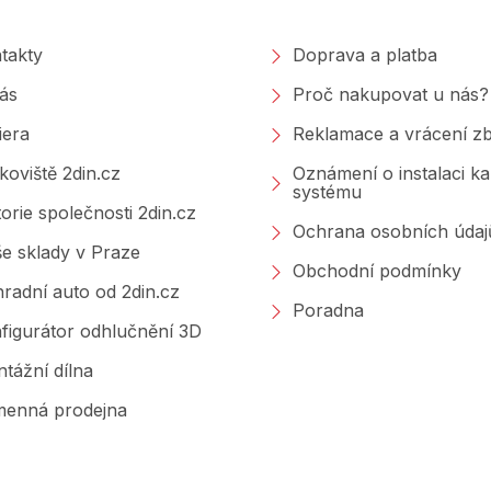
takty
Doprava a platba
ás
Proč nakupovat u nás?
iera
Reklamace a vrácení zb
koviště 2din.cz
Oznámení o instalaci k
systému
torie společnosti 2din.cz
Ochrana osobních údaj
e sklady v Praze
Obchodní podmínky
radní auto od 2din.cz
Poradna
figurátor odhlučnění 3D
tážní dílna
enná prodejna