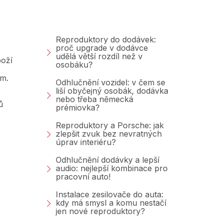
Blog
Reproduktory do dodávek:
proč upgrade v dodávce
udělá větší rozdíl než v
oží
osobáku?
am.
Odhlučnění vozidel: v čem se
liší obyčejný osobák, dodávka
nebo třeba německá
ů
prémiovka?
Reproduktory a Porsche: jak
zlepšit zvuk bez nevratných
úprav interiéru?
Odhlučnění dodávky a lepší
audio: nejlepší kombinace pro
pracovní auto!
Instalace zesilovače do auta:
kdy má smysl a komu nestačí
jen nové reproduktory?