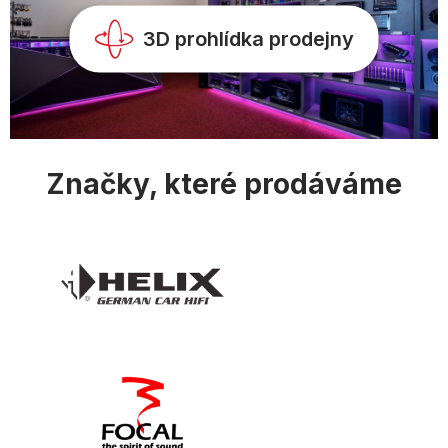
y
v
3D prohlídka prodejny
ý
p
i
s
u
Značky, které prodáváme