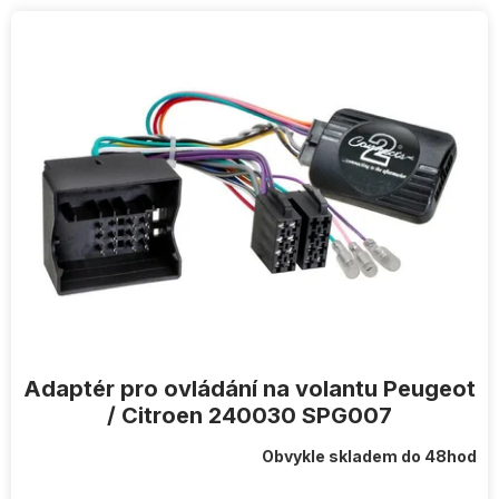
V
ý
p
i
s
p
r
o
d
u
k
t
ů
Adaptér pro ovládání na volantu Peugeot
/ Citroen 240030 SPG007
Obvykle skladem do 48hod
Průměrné
hodnocení
produktu