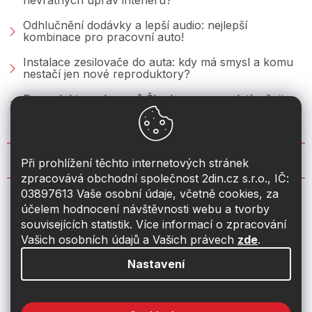
nevratných úprav interiéru?
Odhlučnění dodávky a lepší audio: nejlepší
kombinace pro pracovní auto!
Instalace zesilovače do auta: kdy má smysl a komu
nestačí jen nové reproduktory?
Reproduktory do vozů Škoda: co se vyplatí měnit u
Fabie, Octavie a Superbu?
KONTAKT
Při prohlížení těchto internetových stránek
zpracovává obchodní společnost 2din.cz s.r.o., IČ:
03897613 Vaše osobní údaje, včetně cookies, za
info
@
2din.cz
účelem hodnocení návštěvnosti webu a tvorby
souvisejících statistik. Více informací o zpracování
774 19 55 33
Vašich osobních údajů a Vašich právech
zde
.
Nastavení