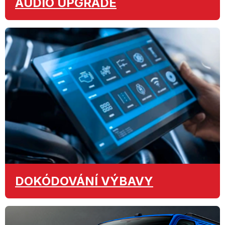
AUDIO
UPGRADE
DOKÓDOVÁNÍ
VÝBAVY