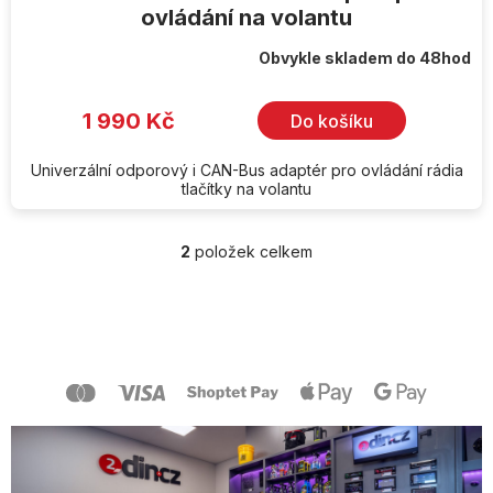
ovládání na volantu
Obvykle skladem do 48hod
1 990 Kč
Do košíku
Univerzální odporový i CAN-Bus adaptér pro ovládání rádia
tlačítky na volantu
2
položek celkem
O
v
l
Z
á
á
d
p
a
a
c
t
í
í
p
r
v
k