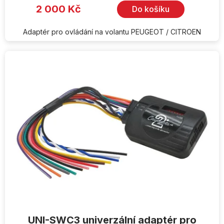
je
2 000 Kč
Do košíku
5,0
z
5
hvězdiček.
Adaptér pro ovládání na volantu PEUGEOT / CITROEN
UNI-SWC3 univerzální adaptér pro