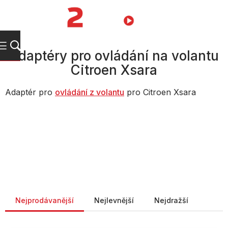
Přejít
na
NÁKUPNÍ
obsah
KOŠÍK
Adaptéry pro ovládání na volantu
Citroen Xsara
Adaptér pro
ovládání z volantu
pro Citroen Xsara
Řazení produktů
Nejprodávanější
Nejlevnější
Nejdražší