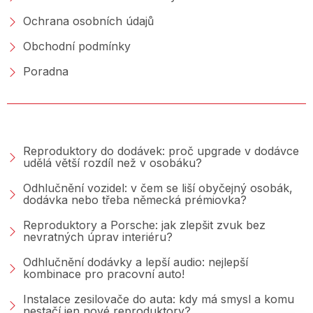
Ochrana osobních údajů
Obchodní podmínky
Poradna
PORADNA &AMP; BLOG
Reproduktory do dodávek: proč upgrade v dodávce
udělá větší rozdíl než v osobáku?
Odhlučnění vozidel: v čem se liší obyčejný osobák,
dodávka nebo třeba německá prémiovka?
Reproduktory a Porsche: jak zlepšit zvuk bez
nevratných úprav interiéru?
Odhlučnění dodávky a lepší audio: nejlepší
kombinace pro pracovní auto!
Instalace zesilovače do auta: kdy má smysl a komu
nestačí jen nové reproduktory?