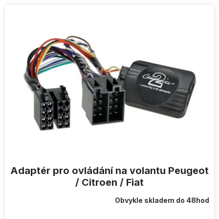
V
ý
p
i
s
p
r
o
d
u
k
t
ů
Adaptér pro ovládání na volantu Peugeot
/ Citroen / Fiat
Obvykle skladem do 48hod
Průměrné
hodnocení
produktu