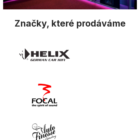
s
u
Značky, které prodáváme