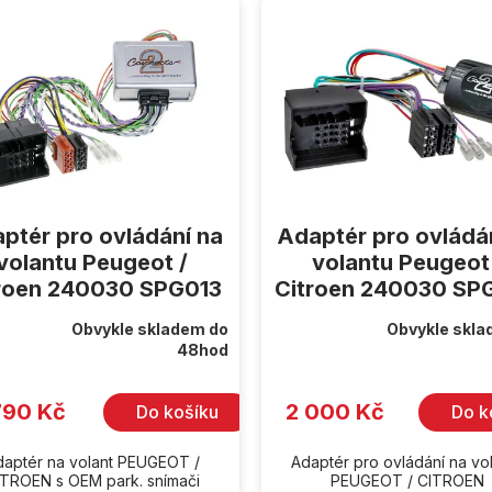
ptér pro ovládání na
Adaptér pro ovládá
volantu Peugeot /
volantu Peugeot
roen 240030 SPG013
Citroen 240030 SP
Obvykle skladem do
Obvykle skla
rné
Průměrné
48hod
cení
hodnocení
ktu
produktu
je
5,0
790 Kč
2 000 Kč
Do košíku
Do k
z
5
iček.
hvězdiček.
daptér na volant PEUGEOT /
Adaptér pro ovládání na vo
ITROEN s OEM park. snímači
PEUGEOT / CITROEN