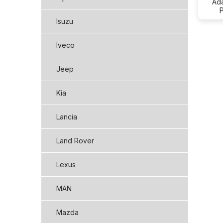
Ada
Isuzu
Iveco
Jeep
Kia
Lancia
Land Rover
Lexus
MAN
Mazda