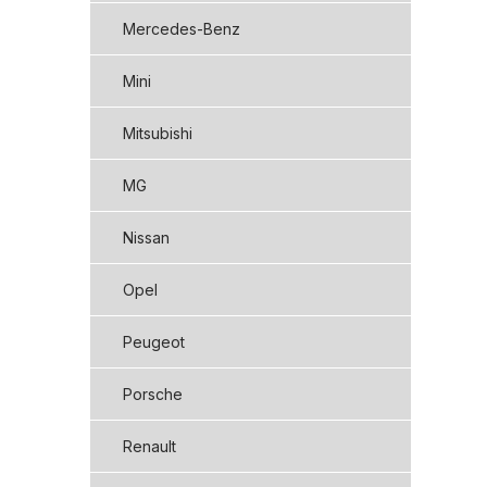
Mercedes-Benz
Mini
Mitsubishi
MG
Nissan
Opel
Peugeot
Porsche
Renault