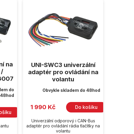
ní na
UNI-SWC3 univerzální
 /
adaptér pro ovládání na
G007
volantu
dem do
Obvykle skladem do 48hod
48hod
1 990 Kč
Do košíku
ošíku
Univerzální odporový i CAN-Bus
lantu
adaptér pro ovládání rádia tlačítky na
volantu