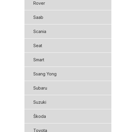
Rover
Saab
Scania
Seat
Smart
Ssang Yong
Subaru
Suzuki
Škoda
Toyota