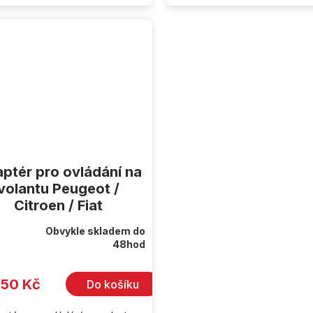
ptér pro ovládání na
volantu Peugeot /
Citroen / Fiat
Obvykle skladem do
rné
48hod
cení
ktu
350 Kč
Do košíku
iček.