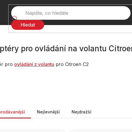
Hledat
ptéry pro ovládání na volantu Citro
ér pro
ovládání z volantu
pro Citroen C2
ní produktů
prodávanější
Nejlevnější
Nejdražší