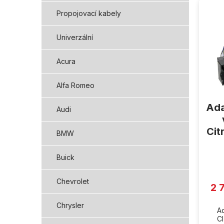
ý
Propojovací kabely
p
i
Univerzální
s
p
Acura
r
o
d
Alfa Romeo
u
Ada
k
Audi
t
ů
Cit
BMW
Průmě
Buick
hodno
produ
je
Chevrolet
5,0
2 
z
5
hvězd
Chrysler
A
C