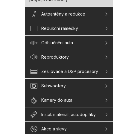
Autoantény a redukce
Redukční rámečky
Odhlučnění auta
Reproduktory
Zesilovače a DSP procesory
Subwoofery
Kamery do auta
Instal. materiál, autodoplňky
Akce a slevy