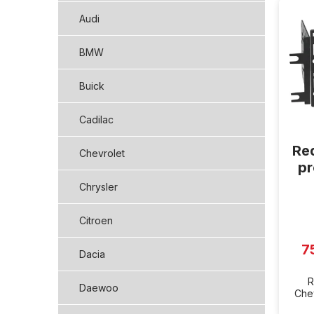
ý
Audi
p
i
BMW
s
p
Buick
r
o
d
Cadilac
u
Re
k
Chevrolet
t
pr
ů
Chrysler
Citroen
7
Dacia
R
Daewoo
Chev