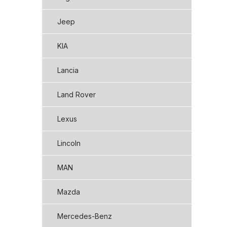
Jeep
KIA
Lancia
Land Rover
Lexus
Lincoln
MAN
Mazda
Mercedes-Benz