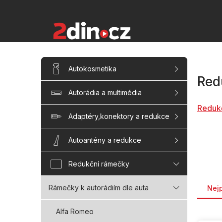
Přejít
na
obsah
P
Přeskočit
Autokosmetika
kategorie
o
Red
s
Autorádia a multimédia
t
r
Reduk
a
Adaptéry,konektory a redukce
n
n
Autoantény a redukce
í
p
Redukční rámečky
a
Řaze
n
Rámečky k autorádiím dle auta
Nej
e
l
Alfa Romeo
V