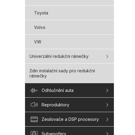
Toyota
Volvo
VW
Univerzální redukční rámečky
2din instalační sady pro redukční
rámečky
Odhlučnění auta
Reproduktory
Zesilovače a DSP procesory
Subwoofery