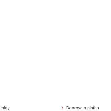
polečnosti
Nakupování
takty
Doprava a platba