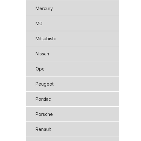
Mercury
MG
Mitsubishi
Nissan
Opel
Peugeot
Pontiac
Porsche
Renault