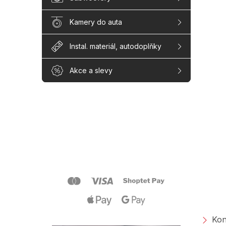
Kamery do auta
Instal. materiál, autodoplňky
Akce a slevy
Z
á
p
a
O s
t
í
Kon