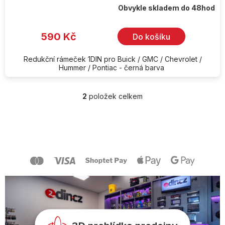
Obvykle skladem do 48hod
590 Kč
Do košíku
Redukční rámeček 1DIN pro Buick / GMC / Chevrolet /
Hummer / Pontiac - černá barva
2
položek celkem
O
v
l
Z
á
á
d
p
a
a
c
t
í
í
p
r
v
k
y
v