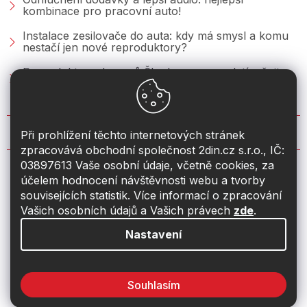
kombinace pro pracovní auto!
Instalace zesilovače do auta: kdy má smysl a komu
nestačí jen nové reproduktory?
Reproduktory do vozů Škoda: co se vyplatí měnit u
Fabie, Octavie a Superbu?
KONTAKT
Při prohlížení těchto internetových stránek
zpracovává obchodní společnost 2din.cz s.r.o., IČ:
03897613 Vaše osobní údaje, včetně cookies, za
info
@
2din.cz
účelem hodnocení návštěvnosti webu a tvorby
souvisejících statistik. Více informací o zpracování
774 19 55 33
Vašich osobních údajů a Vašich právech
zde
.
Nastavení
Souhlasím
Vytvořil Shoptet