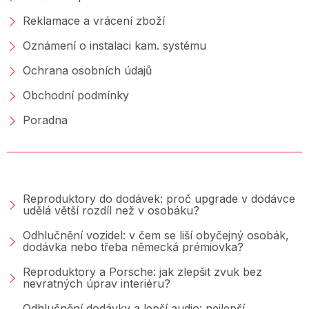
Reklamace a vrácení zboží
Oznámení o instalaci kam. systému
Ochrana osobních údajů
Obchodní podmínky
Poradna
PORADNA &AMP; BLOG
Reproduktory do dodávek: proč upgrade v dodávce
udělá větší rozdíl než v osobáku?
Odhlučnění vozidel: v čem se liší obyčejný osobák,
dodávka nebo třeba německá prémiovka?
Reproduktory a Porsche: jak zlepšit zvuk bez
nevratných úprav interiéru?
Odhlučnění dodávky a lepší audio: nejlepší