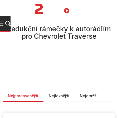
Přejít
na
NÁKUPNÍ
obsah
KOŠÍK
Redukční rámečky k autorádiím
pro Chevrolet Traverse
Řazení produktů
Nejprodávanější
Nejlevnější
Nejdražší
V