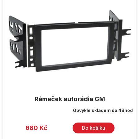
ý
p
i
s
p
r
o
d
u
k
t
ů
Rámeček autorádia GM
Obvykle skladem do 48hod
680 Kč
Do košíku