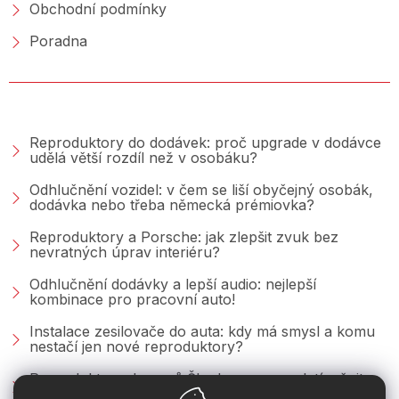
Obchodní podmínky
Poradna
PORADNA &AMP; BLOG
Reproduktory do dodávek: proč upgrade v dodávce
udělá větší rozdíl než v osobáku?
Odhlučnění vozidel: v čem se liší obyčejný osobák,
dodávka nebo třeba německá prémiovka?
Reproduktory a Porsche: jak zlepšit zvuk bez
nevratných úprav interiéru?
Odhlučnění dodávky a lepší audio: nejlepší
kombinace pro pracovní auto!
Instalace zesilovače do auta: kdy má smysl a komu
nestačí jen nové reproduktory?
Reproduktory do vozů Škoda: co se vyplatí měnit u
Fabie, Octavie a Superbu?