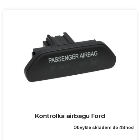
V
ý
p
i
s
p
r
o
d
u
k
t
ů
Kontrolka airbagu Ford
Obvykle skladem do 48hod