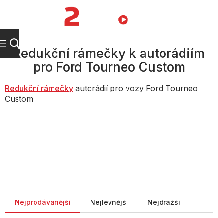
Přejít
na
NÁKUPNÍ
obsah
KOŠÍK
Redukční rámečky k autorádiím
pro Ford Tourneo Custom
Redukční rámečky
autorádií pro vozy Ford Tourneo
Custom
Řazení produktů
Nejprodávanější
Nejlevnější
Nejdražší