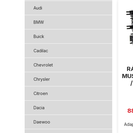
ý
Audi
p
i
BMW
s
p
Buick
r
o
d
Cadilac
u
k
Chevrolet
R
t
MUS
ů
Chrysler
Citroen
Dacia
8
Daewoo
Adap