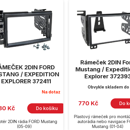
Rámeček 2DIN Fo
ÁMEČEK 2DIN FORD
Mustang / Expediti
TANG / EXPEDITION
Explorer 37239
/ EXPLORER 372411
Obvykle skladem do
Na dotaz
770 Kč
Do k
80 Kč
Do košíku
Plastový rámeček pro montá
tér 2DIN rádia FORD Mustang
autorádia nebo navigace 
(05-09)
Mustang (01-04)