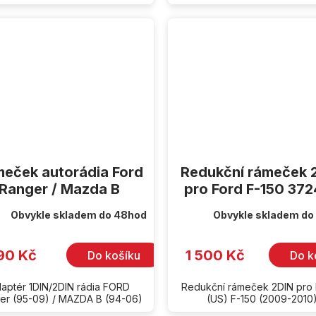
eček autorádia Ford
Redukční rámeček 
Ranger / Mazda B
pro Ford F-150 37
Obvykle skladem do 48hod
Obvykle skladem do
90 Kč
1 500 Kč
Do košíku
Do k
aptér 1DIN/2DIN rádia FORD
Redukční rámeček 2DIN pro
er (95-09) / MAZDA B (94-06)
(US) F-150 (2009-2010