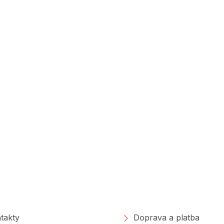
polečnosti
Nakupování
takty
Doprava a platba