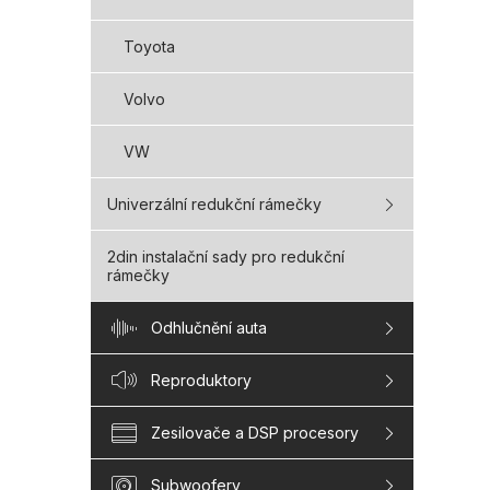
Toyota
Volvo
VW
Univerzální redukční rámečky
2din instalační sady pro redukční
rámečky
Odhlučnění auta
Reproduktory
Zesilovače a DSP procesory
Subwoofery