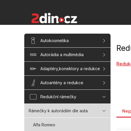
Přejít
na
obsah
P
Přeskočit
Autokosmetika
kategorie
o
Red
s
Autorádia a multimédia
t
r
Reduk
a
Adaptéry,konektory a redukce
n
n
Autoantény a redukce
í
p
Redukční rámečky
a
Řaze
n
Rámečky k autorádiím dle auta
Nej
e
l
Alfa Romeo
V