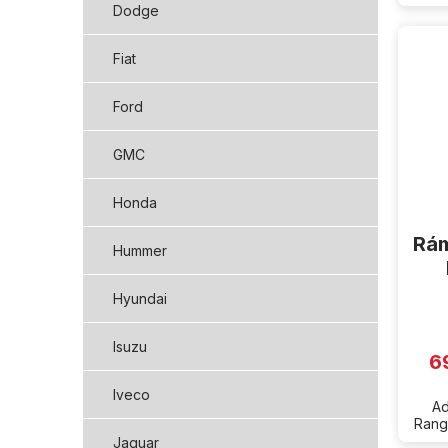
Dodge
Fiat
Ford
GMC
Honda
Rám
Hummer
Hyundai
Isuzu
6
Iveco
Ad
Rang
Jaguar