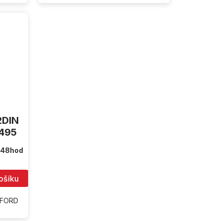
2DIN
2495
 48hod
ošíku
 FORD
)