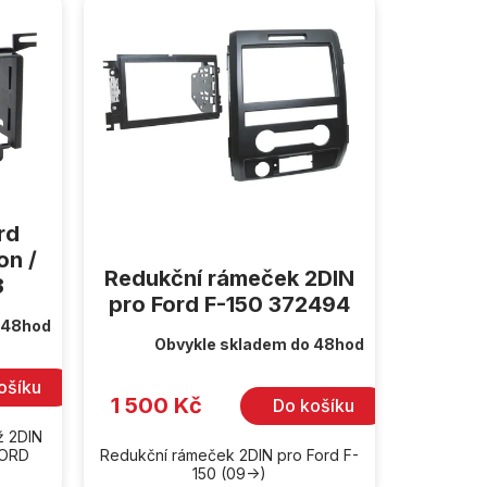
rd
on /
Redukční rámeček 2DIN
3
pro Ford F-150 372494
 48hod
Obvykle skladem do 48hod
ošíku
1 500 Kč
Do košíku
ž 2DIN
FORD
Redukční rámeček 2DIN pro Ford F-
150 (09->)