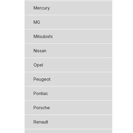
Mercury
MG
Mitsubishi
Nissan
Opel
Peugeot
Pontiac
Porsche
Renault