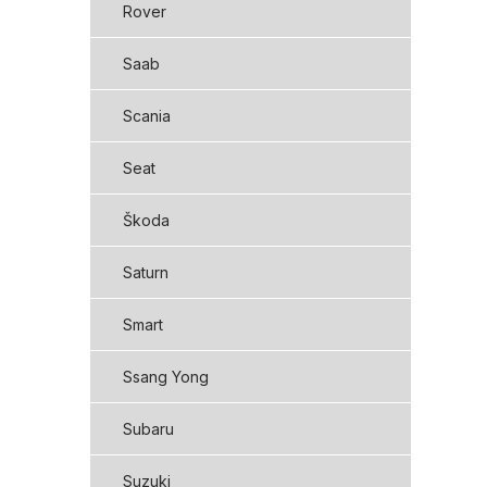
Rover
Saab
Scania
Seat
Škoda
Saturn
Smart
Ssang Yong
Subaru
Suzuki