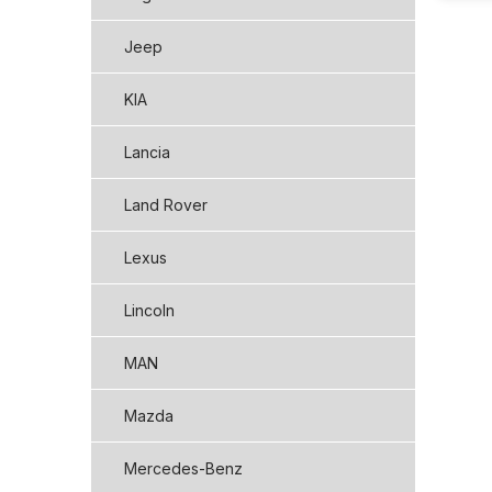
Jeep
KIA
Lancia
Land Rover
Lexus
Lincoln
MAN
Mazda
Mercedes-Benz