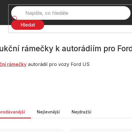
Hledat
ukční rámečky k autorádiím pro For
ční rámečky
autorádií pro vozy Ford US
ní produktů
prodávanější
Nejlevnější
Nejdražší