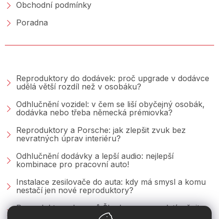
Obchodní podmínky
Poradna
PORADNA &AMP; BLOG
Reproduktory do dodávek: proč upgrade v dodávce
udělá větší rozdíl než v osobáku?
Odhlučnění vozidel: v čem se liší obyčejný osobák,
dodávka nebo třeba německá prémiovka?
Reproduktory a Porsche: jak zlepšit zvuk bez
nevratných úprav interiéru?
Odhlučnění dodávky a lepší audio: nejlepší
kombinace pro pracovní auto!
Instalace zesilovače do auta: kdy má smysl a komu
nestačí jen nové reproduktory?
Reproduktory do vozů Škoda: co se vyplatí měnit u
Fabie, Octavie a Superbu?