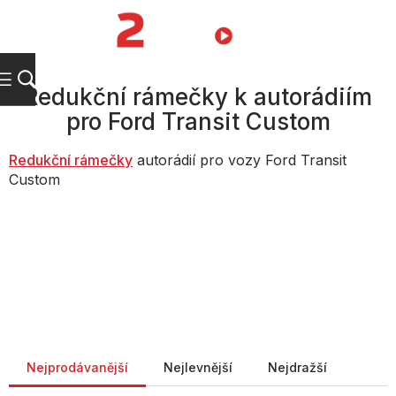
Přejít
na
NÁKUPNÍ
obsah
KOŠÍK
Redukční rámečky k autorádiím
pro Ford Transit Custom
Redukční rámečky
autorádií pro vozy Ford Transit
Custom
Řazení produktů
Nejprodávanější
Nejlevnější
Nejdražší