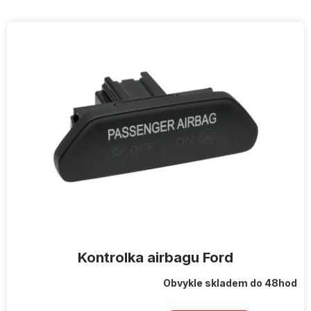
V
ý
p
i
s
p
r
o
d
u
k
t
ů
Kontrolka airbagu Ford
Obvykle skladem do 48hod