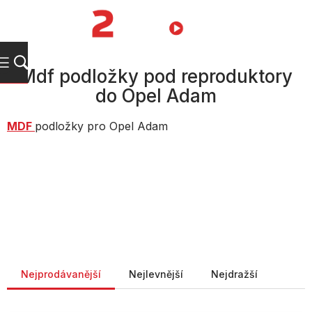
Přejít
na
NÁKUPNÍ
obsah
KOŠÍK
Mdf podložky pod reproduktory
do Opel Adam
MDF
podložky pro Opel Adam
Řazení produktů
Nejprodávanější
Nejlevnější
Nejdražší