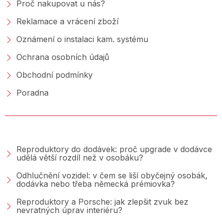
Proč nakupovat u nás?
Reklamace a vrácení zboží
Oznámení o instalaci kam. systému
Ochrana osobních údajů
Obchodní podmínky
Poradna
PORADNA &AMP; BLOG
Reproduktory do dodávek: proč upgrade v dodávce
udělá větší rozdíl než v osobáku?
Odhlučnění vozidel: v čem se liší obyčejný osobák,
dodávka nebo třeba německá prémiovka?
Reproduktory a Porsche: jak zlepšit zvuk bez
nevratných úprav interiéru?