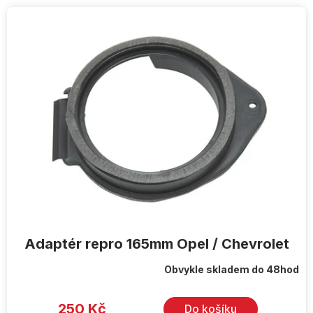
V
ý
p
i
s
p
r
o
d
u
k
t
ů
Adaptér repro 165mm Opel / Chevrolet
Obvykle skladem do 48hod
250 Kč
Do košíku