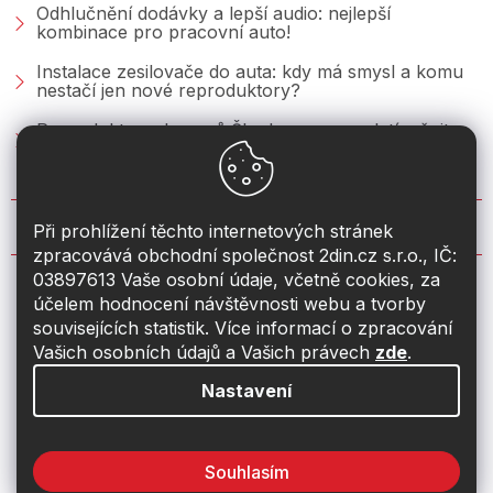
Odhlučnění dodávky a lepší audio: nejlepší
kombinace pro pracovní auto!
Instalace zesilovače do auta: kdy má smysl a komu
nestačí jen nové reproduktory?
Reproduktory do vozů Škoda: co se vyplatí měnit u
Fabie, Octavie a Superbu?
KONTAKT
Při prohlížení těchto internetových stránek
zpracovává obchodní společnost 2din.cz s.r.o., IČ:
03897613 Vaše osobní údaje, včetně cookies, za
info
@
2din.cz
účelem hodnocení návštěvnosti webu a tvorby
souvisejících statistik. Více informací o zpracování
774 19 55 33
Vašich osobních údajů a Vašich právech
zde
.
Nastavení
Souhlasím
Vytvořil Shoptet