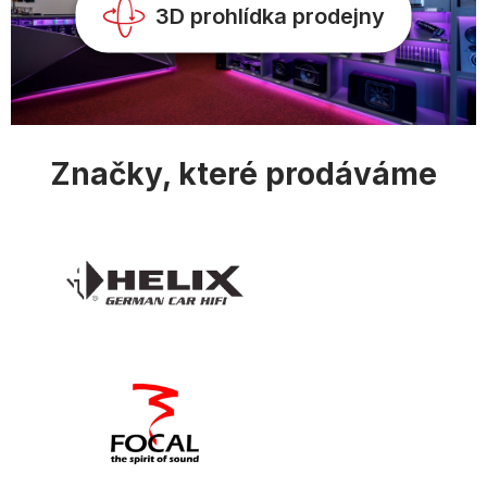
v
3D prohlídka prodejny
ý
p
i
s
u
Značky, které prodáváme