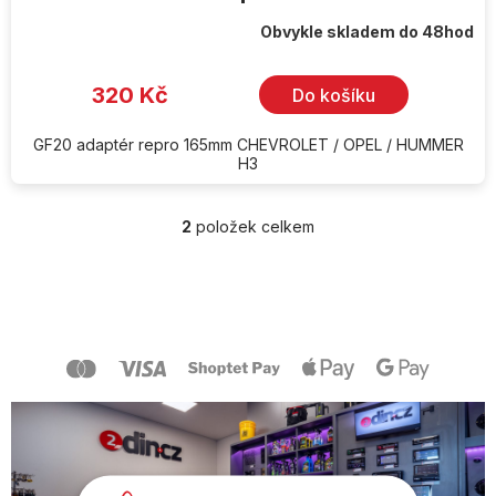
Obvykle skladem do 48hod
320 Kč
Do košíku
GF20 adaptér repro 165mm CHEVROLET / OPEL / HUMMER
H3
2
položek celkem
O
v
l
Z
á
á
d
p
a
a
c
t
í
í
p
r
v
k
y