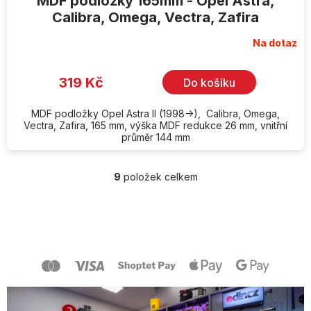
MDF podložky 165mm - Opel Astra,
Calibra, Omega, Vectra, Zafira
Na dotaz
319 Kč
Do košíku
MDF podložky Opel Astra II (1998->), Calibra, Omega,
Vectra, Zafira, 165 mm, výška MDF redukce 26 mm, vnitřní
průměr 144 mm
9
položek celkem
O
v
l
Z
á
á
d
p
a
a
c
t
í
í
p
r