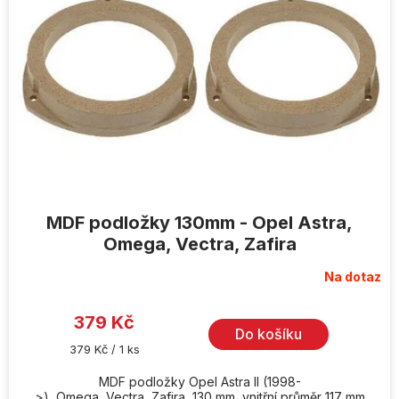
MDF podložky 130mm - Opel Astra,
Omega, Vectra, Zafira
Na dotaz
379 Kč
Do košíku
Měrná
379 Kč / 1 ks
cena:
MDF podložky Opel Astra II (1998-
>), Omega, Vectra, Zafira, 130 mm, vnitřní průměr 117 mm