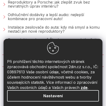
Reproduktory a Porsche: jak zlepšit zvuk bez
nevratných úprav interiéru?
Odhlučnění dodávky a lepší audio: nejlepší
kombinace pro pracovní auto!
Instalace zesilovače do auta: kdy má smysl a komu
nestačí jen nové reproduktory?
Reproduktory do vozů Škoda: co se vyplatí měnit u
Fabie, Octavie a Superbu?
KONTAKT
Při prohlížení těchto internetových stránek
zpracovává obchodní společnost 2din.cz s.r.o., IČ:
03897613 Vaše osobní údaje, včetně cookies, za
info
@
2din.cz
účelem hodnocení návštěvnosti webu a tvorby
souvisejících statistik. Více informací o zpracování
774 19 55 33
Vašich osobních údajů a Vašich právech
zde
.
Nastavení