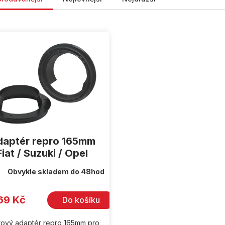
aptér repro 165mm
Fiat / Suzuki / Opel
Obvykle skladem do 48hod
69 Kč
Do košíku
tový adaptér repro 165mm pro