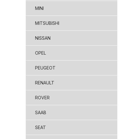
MINI
MITSUBISHI
NISSAN
OPEL
PEUGEOT
RENAULT
ROVER
SAAB
SEAT