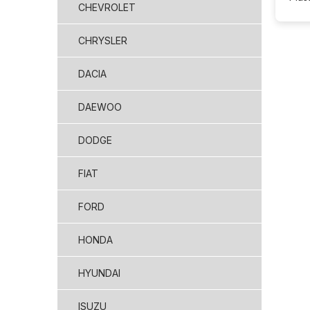
CHEVROLET
CHRYSLER
DACIA
DAEWOO
DODGE
FIAT
FORD
HONDA
HYUNDAI
ISUZU