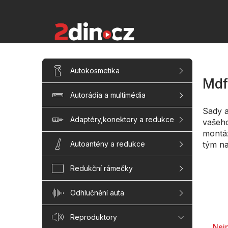
Přejít
na
obsah
P
Přeskočit
Autokosmetika
kategorie
o
Mdf
s
Autorádia a multimédia
t
r
Sady a
a
Adaptéry,konektory a redukce
vašeho
n
montáž
n
tým na
Autoantény a redukce
í
p
Redukční rámečky
a
n
Odhlučnění auta
e
l
Řaze
Reproduktory
Nej