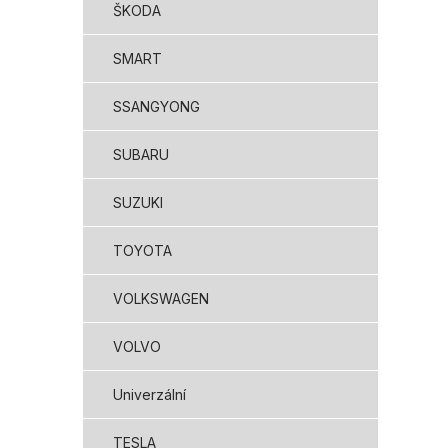
ŠKODA
SMART
SSANGYONG
SUBARU
SUZUKI
TOYOTA
VOLKSWAGEN
VOLVO
Univerzální
TESLA