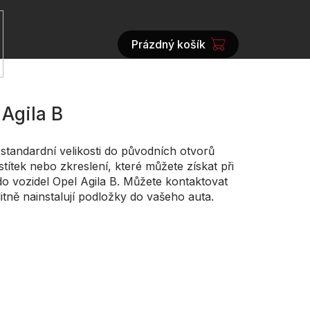
Prázdný košík
NÁKUPNÍ
KOŠÍK
Agila B
tandardní velikosti do původních otvorů
ítek nebo zkreslení, které můžete získat při
o vozidel Opel Agila B. Můžete kontaktovat
litně nainstalují podložky do vašeho auta.