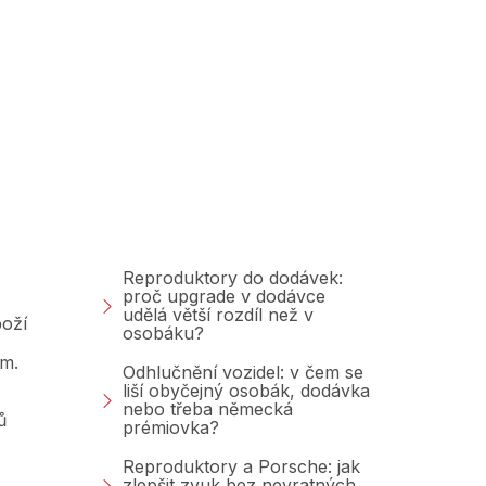
Poradna &amp;
Blog
Reproduktory do dodávek:
proč upgrade v dodávce
udělá větší rozdíl než v
oží
osobáku?
am.
Odhlučnění vozidel: v čem se
liší obyčejný osobák, dodávka
nebo třeba německá
ů
prémiovka?
Reproduktory a Porsche: jak
zlepšit zvuk bez nevratných