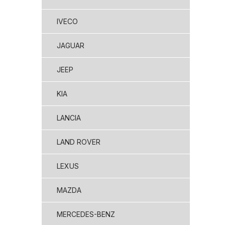
IVECO
JAGUAR
JEEP
KIA
LANCIA
LAND ROVER
LEXUS
MAZDA
MERCEDES-BENZ