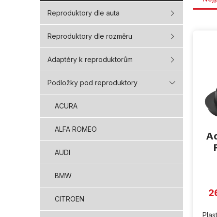
Reproduktory dle auta
V
Reproduktory dle rozměru
ý
p
Adaptéry k reproduktorům
i
s
p
Podložky pod reproduktory
r
o
ACURA
d
u
ALFA ROMEO
Ad
k
t
AUDI
ů
BMW
2
CITROEN
Plas