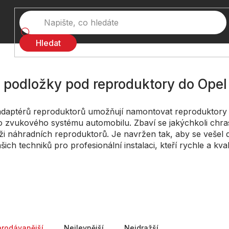
Hledat
 podložky pod reproduktory do Opel 
daptérů reproduktorů umožňují namontovat reproduktory s
 zvukového systému automobilu. Zbaví se jakýchkoli chrast
i náhradních reproduktorů. Je navržen tak, aby se vešel d
šich techniků pro profesionální instalaci, kteří rychle a kva
ní produktů
prodávanější
Nejlevnější
Nejdražší