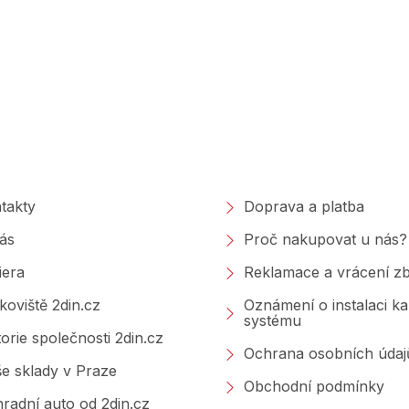
polečnosti
Nakupování
takty
Doprava a platba
ás
Proč nakupovat u nás?
iera
Reklamace a vrácení zb
koviště 2din.cz
Oznámení o instalaci k
systému
torie společnosti 2din.cz
Ochrana osobních údaj
e sklady v Praze
Obchodní podmínky
radní auto od 2din.cz