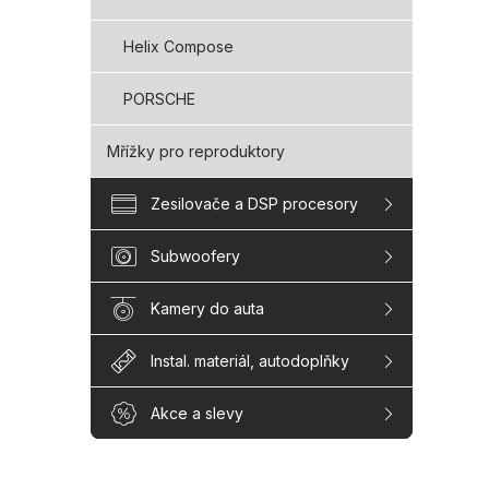
Helix Compose
PORSCHE
Mřížky pro reproduktory
Zesilovače a DSP procesory
Subwoofery
Kamery do auta
Instal. materiál, autodoplňky
Akce a slevy