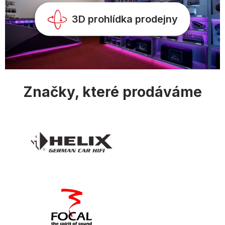
y
v
3D prohlídka prodejny
ý
p
i
s
u
Značky, které prodáváme