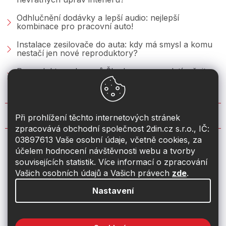
Odhlučnění dodávky a lepší audio: nejlepší
kombinace pro pracovní auto!
Instalace zesilovače do auta: kdy má smysl a komu
nestačí jen nové reproduktory?
Reproduktory do vozů Škoda: co se vyplatí měnit u
Fabie, Octavie a Superbu?
KONTAKT
Při prohlížení těchto internetových stránek
zpracovává obchodní společnost 2din.cz s.r.o., IČ:
03897613 Vaše osobní údaje, včetně cookies, za
info
@
2din.cz
účelem hodnocení návštěvnosti webu a tvorby
souvisejících statistik. Více informací o zpracování
774 19 55 33
Vašich osobních údajů a Vašich právech
zde
.
Nastavení