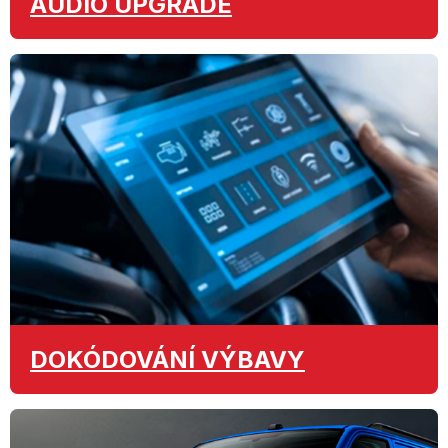
AUDIO
UPGRADE
DOKÓDOVÁNÍ
VÝBAVY