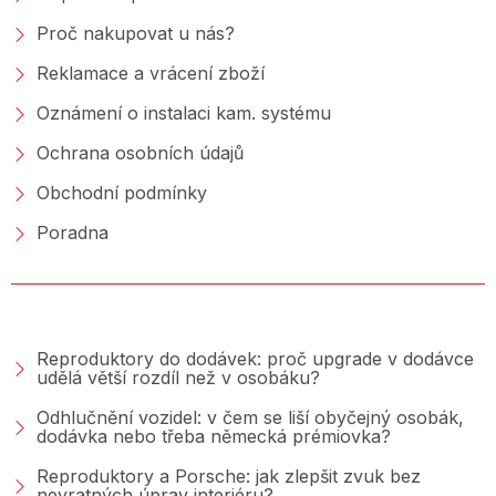
Proč nakupovat u nás?
Reklamace a vrácení zboží
Oznámení o instalaci kam. systému
Ochrana osobních údajů
Obchodní podmínky
Poradna
PORADNA &AMP; BLOG
Reproduktory do dodávek: proč upgrade v dodávce
udělá větší rozdíl než v osobáku?
Odhlučnění vozidel: v čem se liší obyčejný osobák,
dodávka nebo třeba německá prémiovka?
Reproduktory a Porsche: jak zlepšit zvuk bez
nevratných úprav interiéru?