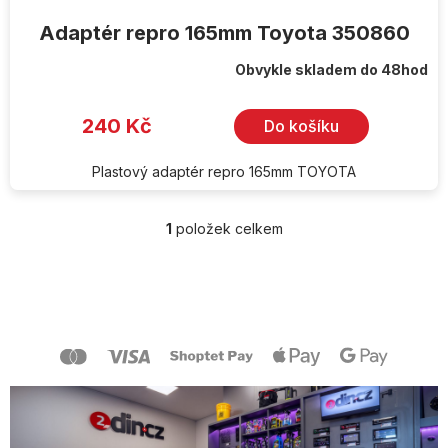
Adaptér repro 165mm Toyota 350860
Obvykle skladem do 48hod
240 Kč
Do košíku
Plastový adaptér repro 165mm TOYOTA
1
položek celkem
O
v
l
Z
á
á
d
p
a
a
c
t
í
í
p
r
v
k