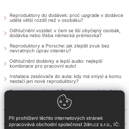
PORADNA &AMP; BLOG
Reproduktory do dodávek: proč upgrade v dodávce
udělá větší rozdíl než v osobáku?
Odhlučnění vozidel: v čem se liší obyčejný osobák,
dodávka nebo třeba německá prémiovka?
Reproduktory a Porsche: jak zlepšit zvuk bez
nevratných úprav interiéru?
Odhlučnění dodávky a lepší audio: nejlepší
kombinace pro pracovní auto!
Instalace zesilovače do auta: kdy má smysl a komu
nestačí jen nové reproduktory?
Reproduktory do vozů Škoda: co se vyplatí měnit u
Fabie, Octavie a Superbu?
KONTAKT
Při prohlížení těchto internetových stránek
zpracovává obchodní společnost 2din.cz s.r.o., IČ: