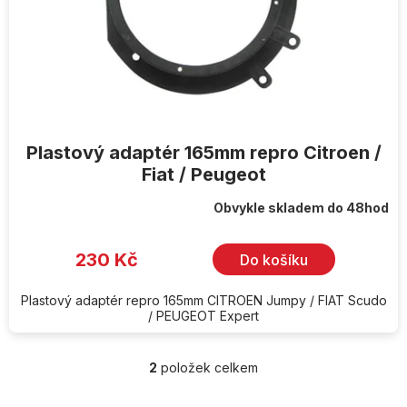
Plastový adaptér 165mm repro Citroen /
Fiat / Peugeot
Obvykle skladem do 48hod
230 Kč
Do košíku
Plastový adaptér repro 165mm CITROEN Jumpy / FIAT Scudo
/ PEUGEOT Expert
2
položek celkem
O
v