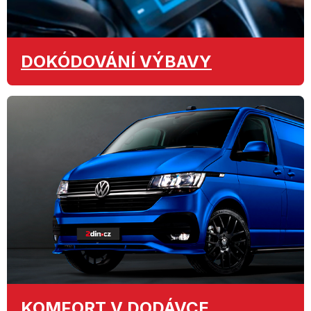
DOKÓDOVÁNÍ
VÝBAVY
KOMFORT
V DODÁVCE