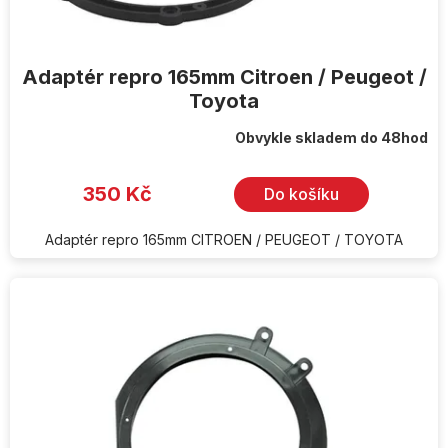
ů
Adaptér repro 165mm Citroen / Peugeot /
Toyota
Obvykle skladem do 48hod
350 Kč
Do košíku
Adaptér repro 165mm CITROEN / PEUGEOT / TOYOTA