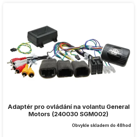
V
ý
p
i
s
p
r
o
d
u
k
t
ů
Adaptér pro ovládání na volantu General
Motors (240030 SGM002)
Obvykle skladem do 48hod