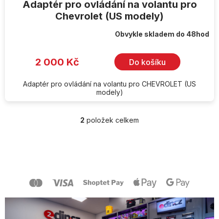
Adaptér pro ovládání na volantu pro
Chevrolet (US modely)
Obvykle skladem do 48hod
2 000 Kč
Do košíku
Adaptér pro ovládání na volantu pro CHEVROLET (US
modely)
2
položek celkem
O
v
l
Z
á
á
d
p
a
a
c
t
í
í
p
r
v