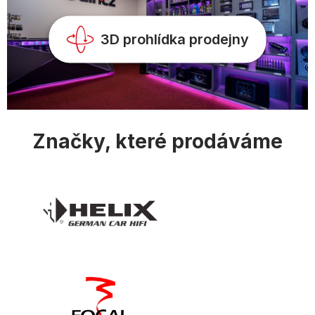
k
y
v
3D prohlídka prodejny
ý
p
i
s
u
Značky, které prodáváme