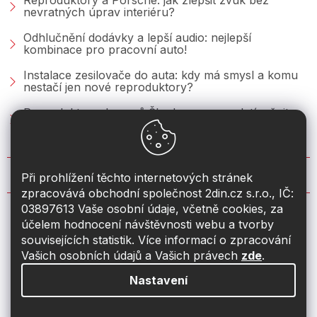
Reproduktory a Porsche: jak zlepšit zvuk bez
nevratných úprav interiéru?
Odhlučnění dodávky a lepší audio: nejlepší
kombinace pro pracovní auto!
Instalace zesilovače do auta: kdy má smysl a komu
nestačí jen nové reproduktory?
Reproduktory do vozů Škoda: co se vyplatí měnit u
Fabie, Octavie a Superbu?
KONTAKT
Při prohlížení těchto internetových stránek
zpracovává obchodní společnost 2din.cz s.r.o., IČ:
03897613 Vaše osobní údaje, včetně cookies, za
info
@
2din.cz
účelem hodnocení návštěvnosti webu a tvorby
souvisejících statistik. Více informací o zpracování
774 19 55 33
Vašich osobních údajů a Vašich právech
zde
.
Nastavení