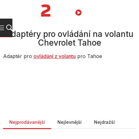
Přejít
na
NÁKUPNÍ
obsah
KOŠÍK
Adaptéry pro ovládání na volantu
Chevrolet Tahoe
Adaptér pro
ovládání z volantu
pro Tahoe
Řazení produktů
Nejprodávanější
Nejlevnější
Nejdražší