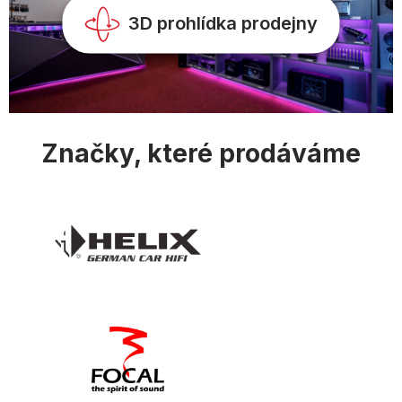
y
v
3D prohlídka prodejny
ý
p
i
s
u
Značky, které prodáváme