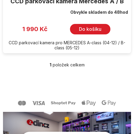
CCD parkovací kamera Mercedes A / B
Obvykle skladem do 48hod
1 990 Kč
Do košíku
CCD parkovací kamera pro MERCEDES A-class (04-12) / B-
class (05-12)
1
položek celkem
O
v
l
Z
á
á
d
p
a
a
c
t
í
í
p
r
v
k