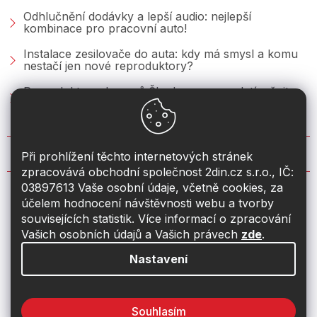
Odhlučnění dodávky a lepší audio: nejlepší
kombinace pro pracovní auto!
Instalace zesilovače do auta: kdy má smysl a komu
nestačí jen nové reproduktory?
Reproduktory do vozů Škoda: co se vyplatí měnit u
Fabie, Octavie a Superbu?
KONTAKT
Při prohlížení těchto internetových stránek
zpracovává obchodní společnost 2din.cz s.r.o., IČ:
03897613 Vaše osobní údaje, včetně cookies, za
info
@
2din.cz
účelem hodnocení návštěvnosti webu a tvorby
souvisejících statistik. Více informací o zpracování
774 19 55 33
Vašich osobních údajů a Vašich právech
zde
.
Nastavení
Souhlasím
Vytvořil Shoptet