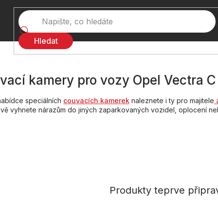
Hledat
vací kamery pro vozy Opel Vectra C
nabídce speciálních
couvacích kamerek
naleznete i ty pro majitele
a
ivě vyhnete nárazům do jiných zaparkovaných vozidel, oplocení ne
Produkty teprve připra