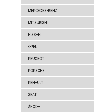
MERCEDES-BENZ
MITSUBISHI
NISSAN
OPEL
PEUGEOT
PORSCHE
RENAULT
SEAT
ŠKODA