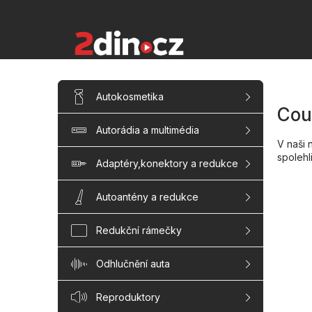
Přejít
na
obsah
P
Přeskočit
Autokosmetika
kategorie
o
Cou
s
Autorádia a multimédia
t
V naši 
r
spolehl
a
Adaptéry,konektory a redukce
n
n
Autoantény a redukce
í
p
Redukční rámečky
a
n
Odhlučnění auta
e
l
Reproduktory