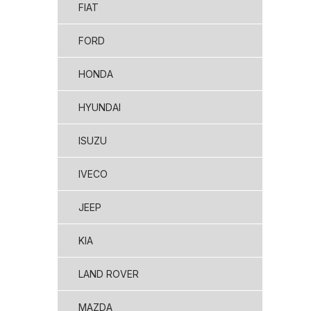
FIAT
FORD
HONDA
HYUNDAI
ISUZU
IVECO
JEEP
KIA
LAND ROVER
MAZDA