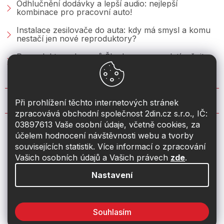
Odhlučnění dodávky a lepší audio: nejlepší
kombinace pro pracovní auto!
Instalace zesilovače do auta: kdy má smysl a komu
nestačí jen nové reproduktory?
Reproduktory do vozů Škoda: co se vyplatí měnit u
Fabie, Octavie a Superbu?
KONTAKT
Při prohlížení těchto internetových stránek
zpracovává obchodní společnost 2din.cz s.r.o., IČ:
03897613 Vaše osobní údaje, včetně cookies, za
info
@
2din.cz
účelem hodnocení návštěvnosti webu a tvorby
souvisejících statistik. Více informací o zpracování
774 19 55 33
Vašich osobních údajů a Vašich právech
zde
.
Nastavení
Souhlasím
Vytvořil Shoptet