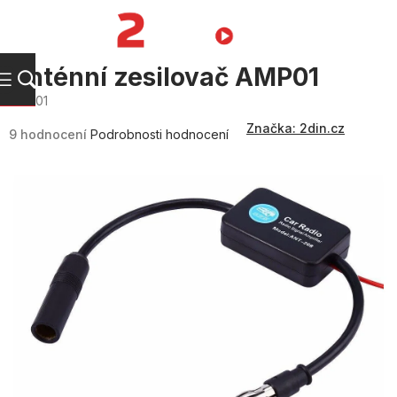
Přejít
na
NÁKUPNÍ
obsah
KOŠÍK
Anténní zesilovač AMP01
AMP01
Průměrné
Značka:
2din.cz
hodnocení
9 hodnocení
Podrobnosti hodnocení
produktu
je
3,7
z
5
hvězdiček.