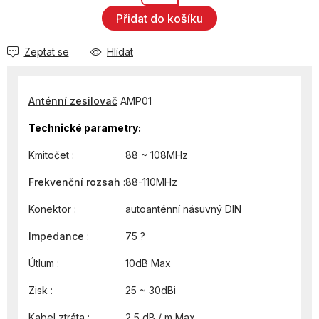
Přidat do košíku
Zeptat se
Hlídat
Anténní zesilovač
AMP01
Technické parametry:
Kmitočet :
88 ~ 108MHz
Frekvenční rozsah
:
88-110MHz
Konektor :
autoanténní násuvný DIN
Impedance
:
75
?
Útlum :
10dB Max
Zisk :
25 ~ 30dBi
Kabel
z
tráta :
2,5 dB / m Max