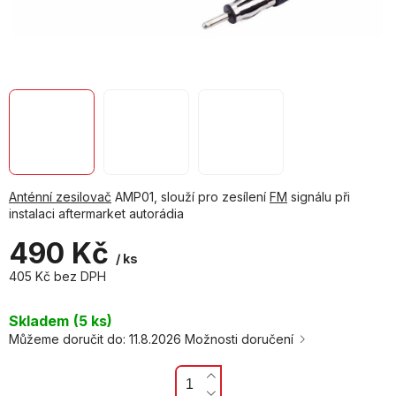
Anténní zesilovač
AMP01, slouží pro zesílení
FM
signálu při
instalaci aftermarket autorádia
490 Kč
/ ks
405 Kč bez DPH
Měrná
cena:
Skladem
(5 ks)
Můžeme doručit do:
11.8.2026
Možnosti doručení