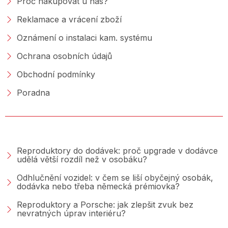
Proč nakupovat u nás?
Reklamace a vrácení zboží
Oznámení o instalaci kam. systému
Ochrana osobních údajů
Obchodní podmínky
Poradna
PORADNA &AMP; BLOG
Reproduktory do dodávek: proč upgrade v dodávce
udělá větší rozdíl než v osobáku?
Odhlučnění vozidel: v čem se liší obyčejný osobák,
dodávka nebo třeba německá prémiovka?
Reproduktory a Porsche: jak zlepšit zvuk bez
nevratných úprav interiéru?