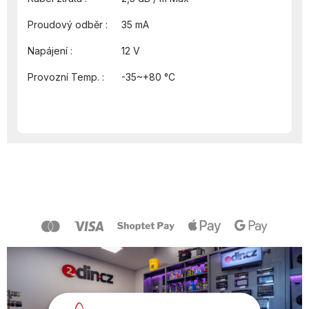
Proudový odb
ěr :
35 mA
N
ap
ájení :
12
V
Provozní Temp. :
-35~+80 °C
Z
á
p
a
t
í