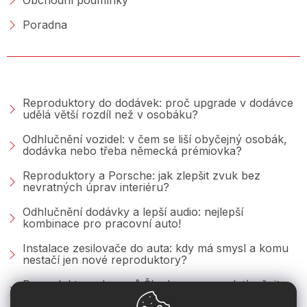
Poradna
PORADNA &AMP; BLOG
Reproduktory do dodávek: proč upgrade v dodávce
udělá větší rozdíl než v osobáku?
Odhlučnění vozidel: v čem se liší obyčejný osobák,
dodávka nebo třeba německá prémiovka?
Reproduktory a Porsche: jak zlepšit zvuk bez
nevratných úprav interiéru?
Odhlučnění dodávky a lepší audio: nejlepší
kombinace pro pracovní auto!
Instalace zesilovače do auta: kdy má smysl a komu
nestačí jen nové reproduktory?
Reproduktory do vozů Škoda: co se vyplatí měnit u
Fabie, Octavie a Superbu?