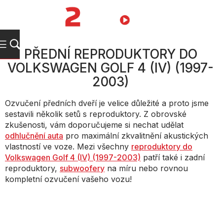
Přejít
na
NÁKUPNÍ
obsah
KOŠÍK
PŘEDNÍ REPRODUKTORY DO
VOLKSWAGEN GOLF 4 (IV) (1997-
2003)
Ozvučení předních dveří je velice důležité a proto jsme
sestavili několik setů s reproduktory. Z obrovské
zkušenosti, vám doporučujeme si nechat udělat
odhlučnění auta
pro maximální zkvalitnění akustických
vlastností ve voze. Mezi všechny
reproduktory do
Volkswagen Golf 4 (IV) (1997-2003)
patří také i zadní
reproduktory,
subwoofery
na míru nebo rovnou
kompletní ozvučení vašeho vozu!