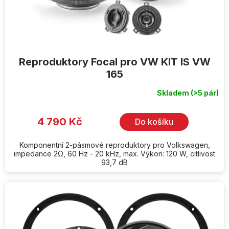
k
t
ů
Reproduktory Focal pro VW KIT IS VW
165
Skladem
(>5 pár)
4 790 Kč
Do košíku
Komponentní 2-pásmové reproduktory pro Volkswagen,
impedance 2Ω, 60 Hz - 20 kHz, max. Výkon: 120 W, citlivost
93,7 dB