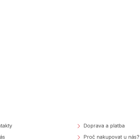
polečnosti
Nakupování
takty
Doprava a platba
ás
Proč nakupovat u nás?