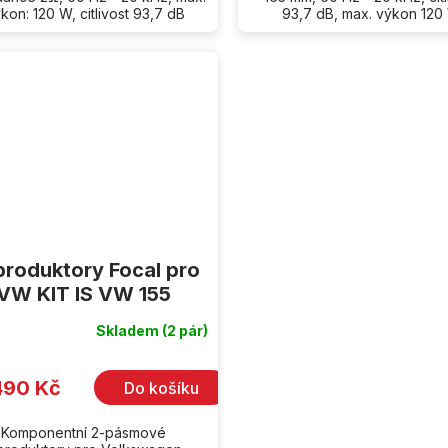
kon: 120 W, citlivost 93,7 dB
93,7 dB, max. výkon 120
roduktory Focal pro
VW KIT IS VW 155
Skladem
(2 pár)
490 Kč
Do košíku
Komponentní 2-pásmové