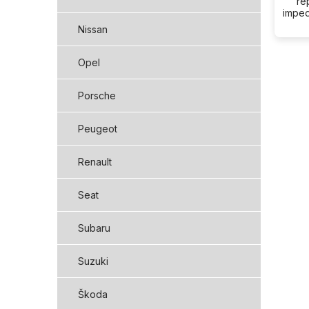
re
imped
Nissan
Opel
Porsche
Peugeot
Renault
Seat
Subaru
Suzuki
Škoda