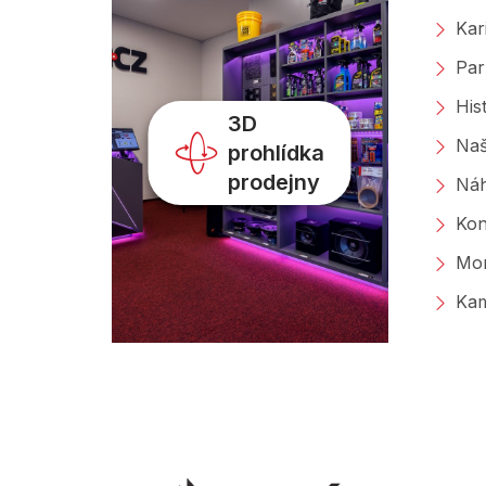
Kar
Par
His
3D
Naš
prohlídka
prodejny
Náh
Kon
Mon
Kam