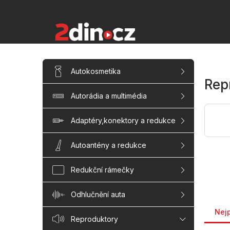
Přejít
na
obsah
P
Přeskočit
Autokosmetika
kategorie
o
Rep
s
Autorádia a multimédia
t
r
a
Adaptéry,konektory a redukce
n
n
Autoantény a redukce
í
p
Redukční rámečky
a
n
Odhlučnění auta
Řaze
e
l
Nej
Reproduktory