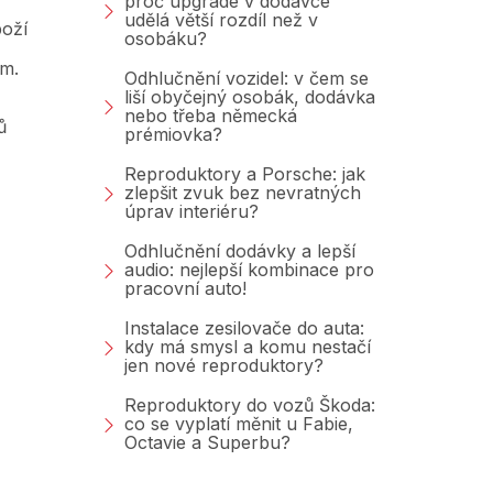
proč upgrade v dodávce
udělá větší rozdíl než v
oží
osobáku?
am.
Odhlučnění vozidel: v čem se
liší obyčejný osobák, dodávka
nebo třeba německá
ů
prémiovka?
Reproduktory a Porsche: jak
zlepšit zvuk bez nevratných
úprav interiéru?
Odhlučnění dodávky a lepší
audio: nejlepší kombinace pro
pracovní auto!
Instalace zesilovače do auta:
kdy má smysl a komu nestačí
jen nové reproduktory?
Reproduktory do vozů Škoda:
co se vyplatí měnit u Fabie,
Octavie a Superbu?