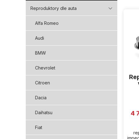
V
Reproduktory dle auta
ý
p
Alfa Romeo
i
s
Audi
p
r
BMW
o
d
Chevrolet
u
Rep
k
Citroen
t
ů
Dacia
4 
Daihatsu
Fiat
re
imped