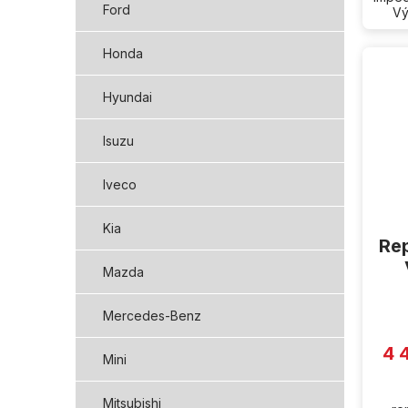
Ford
Vý
Honda
Hyundai
Isuzu
Iveco
Kia
Rep
Mazda
Mercedes-Benz
4 
Mini
Mitsubishi