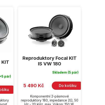
Reproduktory Focal KIT
 KIT
IS VW 180
Skladem
(5 pár)
Průměrné
hodnocení
>5 pár)
produktu
je
5 490 Kč
Do košíku
5,0
z
ošíku
5
hvězdiček.
Komponentní 2-pásmové
uktory
reproduktory 180, impedance 2Ω, 50
ivost
Hz - 20 kHz, max. Výkon: 150 W,