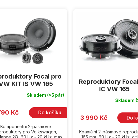
roduktory Focal pro
Reproduktory Focal
VW KIT IS VW 165
IC VW 165
Skladem
(>5 pár)
Skladem
(
Průměrné
hodnocení
produktu
790 Kč
Do košíku
je
3 990 Kč
Do k
5,0
z
Komponentní 2-pásmové
5
hvězdiček.
produktory pro Volkswagen,
Koaxiální 2-pásmové reprod
ance 2Ω, 60 Hz - 20 kHz, max.
165 mm, 60 Hz - 20 kHz, citl