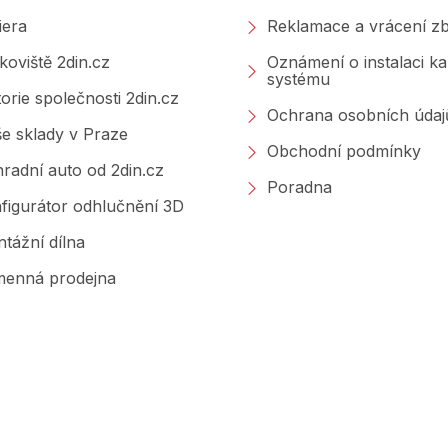
iera
Reklamace a vrácení zb
koviště 2din.cz
Oznámení o instalaci k
systému
torie společnosti 2din.cz
Ochrana osobních údaj
e sklady v Praze
Obchodní podmínky
radní auto od 2din.cz
Poradna
figurátor odhlučnění 3D
tážní dílna
enná prodejna
Značky, které prodáváme