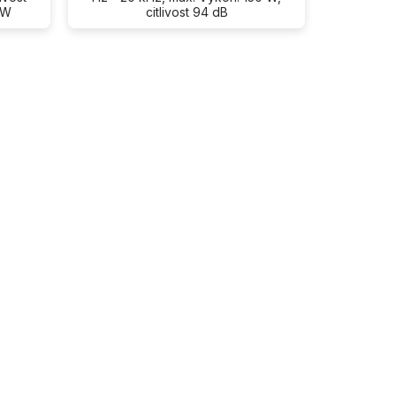
 W
citlivost 94 dB