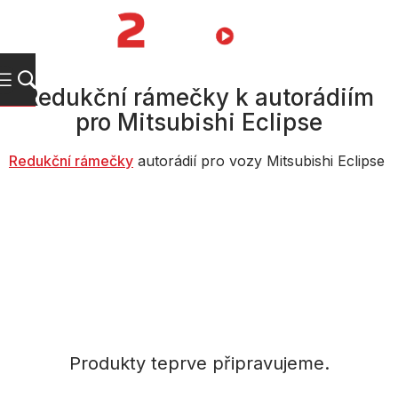
Přejít
na
NÁKUPNÍ
obsah
KOŠÍK
Redukční rámečky k autorádiím
pro Mitsubishi Eclipse
Redukč
ní rámečky
autorádií pro vozy Mitsubishi Eclipse
Produkty teprve připravujeme.