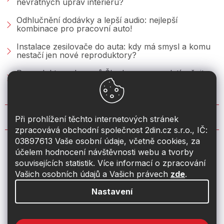
nevratných úprav interiéru?
Odhlučnění dodávky a lepší audio: nejlepší
kombinace pro pracovní auto!
Instalace zesilovače do auta: kdy má smysl a komu
nestačí jen nové reproduktory?
Reproduktory do vozů Škoda: co se vyplatí měnit u
Fabie, Octavie a Superbu?
KONTAKT
Při prohlížení těchto internetových stránek
zpracovává obchodní společnost 2din.cz s.r.o., IČ:
03897613 Vaše osobní údaje, včetně cookies, za
info
@
2din.cz
účelem hodnocení návštěvnosti webu a tvorby
souvisejících statistik. Více informací o zpracování
774 19 55 33
Vašich osobních údajů a Vašich právech
zde
.
Nastavení