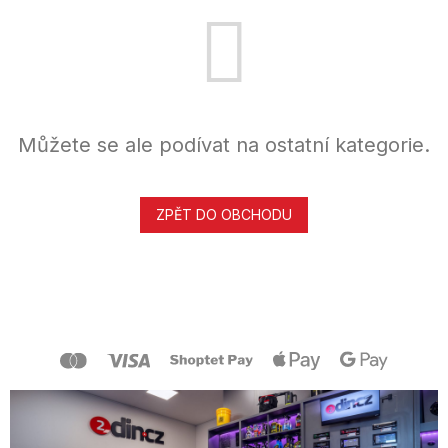
Můžete se ale podívat na ostatní kategorie.
ZPĚT DO OBCHODU
Z
á
p
a
t
í