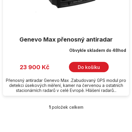
k
t
ů
Genevo Max přenosný antiradar
Obvykle skladem do 48hod
23 900 Kč
Do košíku
Přenosný antiradar Genevo Max .Zabudovaný GPS modul pro
detekci úsekových měření, kamer na červenou a ostatních
stacionárních radarů v celé Evropě. Hlášení radarů...
1
položek celkem
O
v
l
Z
á
á
d