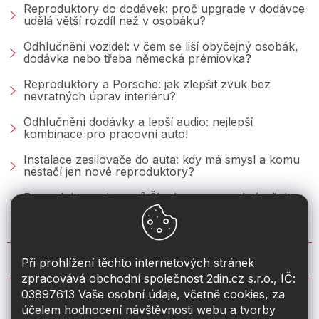
Reproduktory do dodávek: proč upgrade v dodávce
udělá větší rozdíl než v osobáku?
Odhlučnění vozidel: v čem se liší obyčejný osobák,
dodávka nebo třeba německá prémiovka?
Reproduktory a Porsche: jak zlepšit zvuk bez
nevratných úprav interiéru?
Odhlučnění dodávky a lepší audio: nejlepší
kombinace pro pracovní auto!
Instalace zesilovače do auta: kdy má smysl a komu
nestačí jen nové reproduktory?
Reproduktory do vozů Škoda: co se vyplatí měnit u
Fabie, Octavie a Superbu?
KONTAKT
Při prohlížení těchto internetových stránek
zpracovává obchodní společnost 2din.cz s.r.o., IČ:
03897613 Vaše osobní údaje, včetně cookies, za
info
@
2din.cz
účelem hodnocení návštěvnosti webu a tvorby