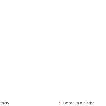
polečnosti
Nakupování
takty
Doprava a platba