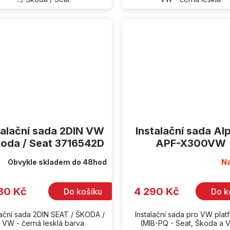
talační sada 2DIN VW
Instalační sada Al
koda / Seat 3716542D
APF-X300VW
Obvykle skladem do 48hod
Na
30 Kč
4 290 Kč
Do košíku
Do k
lační sada 2DIN SEAT / ŠKODA /
Instalační sada pro VW plat
VW - černá lesklá barva
(MIB-PQ - Seat, Škoda a 