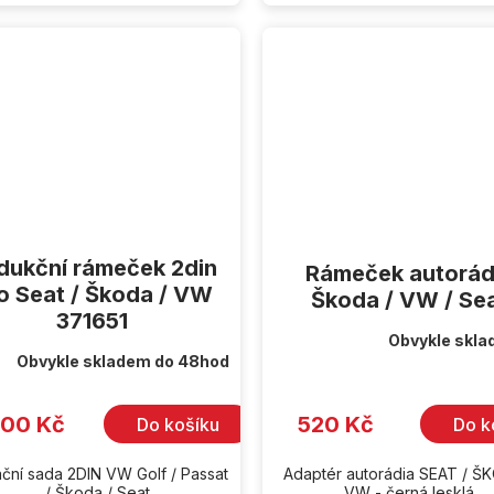
dukční rámeček 2din
Rámeček autorád
o Seat / Škoda / VW
Škoda / VW / Se
371651
Obvykle skla
Průměrné
Obvykle skladem do 48hod
hodnocení
produktu
je
4,5
300 Kč
520 Kč
Do košíku
Do k
z
5
hvězdiček.
lační sada 2DIN VW Golf / Passat
Adaptér autorádia SEAT / Š
.../ Škoda / Seat
VW - černá lesklá