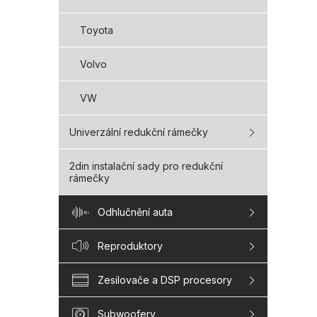
Toyota
Volvo
VW
Univerzální redukční rámečky
2din instalační sady pro redukční
rámečky
Odhlučnění auta
Reproduktory
Zesilovače a DSP procesory
Subwoofery