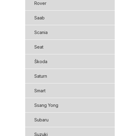
Rover
Saab
Scania
Seat
Škoda
Saturn
Smart
Ssang Yong
Subaru
Suzuki