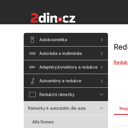
Přejít
na
obsah
P
Přeskočit
Autokosmetika
kategorie
o
Red
s
Autorádia a multimédia
t
r
Reduk
a
Adaptéry,konektory a redukce
n
n
Autoantény a redukce
í
p
Redukční rámečky
a
Řaze
n
Rámečky k autorádiím dle auta
Nej
e
l
Alfa Romeo
V