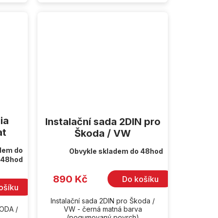
ia
Instalační sada 2DIN pro
at
Škoda / VW
dem do
Obvykle skladem do 48hod
48hod
890 Kč
Do košíku
ošíku
Instalační sada 2DIN pro Škoda /
KODA /
VW - černá matná barva
(pogumovaný povrch)