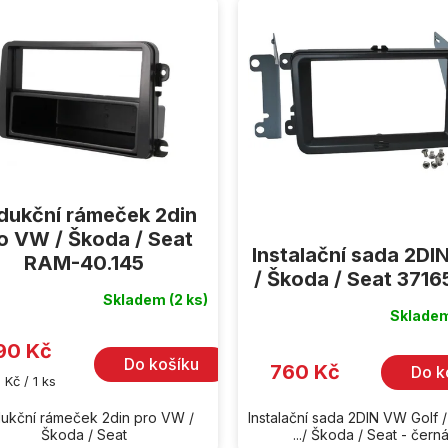
dukční rámeček 2din
o VW / Škoda / Seat
Instalační sada 2D
RAM-40.145
/ Škoda / Seat 3716
Skladem
(2 ks)
rné
cení
Sklade
ktu
90 Kč
Do košíku
760 Kč
Do k
rná
 Kč / 1 ks
a:
iček.
ukční rámeček 2din pro VW /
Instalační sada 2DIN VW Golf /
Škoda / Seat
.../ Škoda / Seat - čern