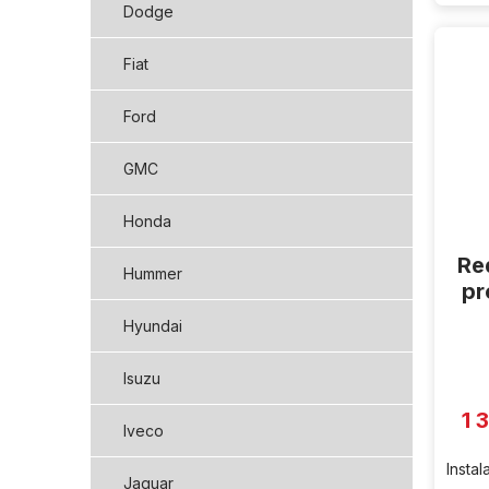
Dodge
Fiat
Ford
GMC
Honda
Re
Hummer
pr
Hyundai
Isuzu
1 
Iveco
Insta
Jaguar