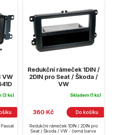
Redukční rámeček 1DIN /
IN VW
2DIN pro Seat / Škoda /
541D
VW
m
(3 ks)
Skladem
(1 ks)
360 Kč
ošíku
Do košíku
 Passat
Redukční rámeček 1DIN / 2DIN pro
á
Seat / Škoda / VW - černá barva