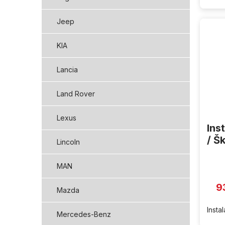
Jeep
KIA
Lancia
Land Rover
Lexus
Ins
/ Š
Lincoln
MAN
9
Mazda
Insta
Mercedes-Benz