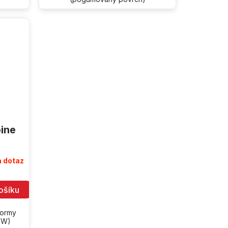
pine
 dotaz
ošíku
formy
VW)