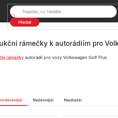
Hledat
ukční rámečky k autorádiím pro Vol
č
ní rámečky
autorádií pro vozy Volkswagen Golf Plus
ní produktů
prodávanější
Nejlevnější
Nejdražší