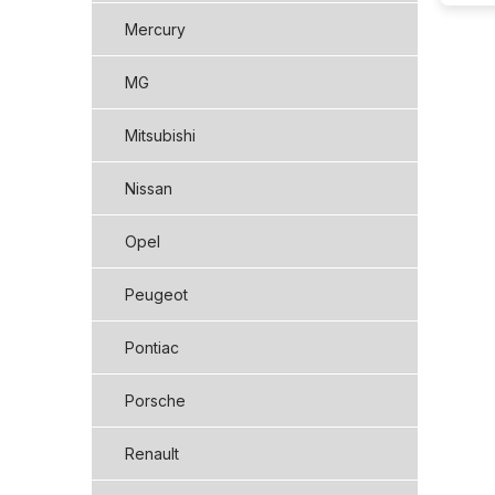
Mercury
MG
Mitsubishi
Nissan
Opel
Peugeot
Pontiac
Porsche
Renault