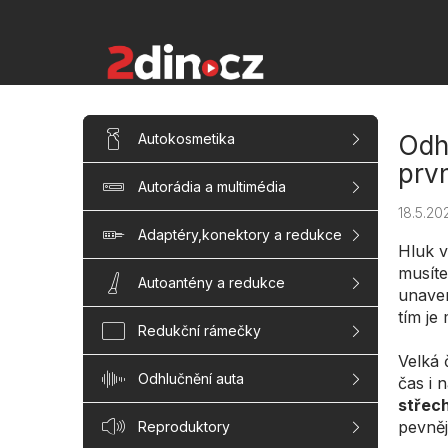
Přejít
na
obsah
P
Přeskočit
Autokosmetika
Odhl
kategorie
o
s
prv
Autorádia a multimédia
t
r
18.5.20
a
Adaptéry,konektory a redukce
Hluk v
n
musíte
n
Autoantény a redukce
unaven
í
tím je
p
Redukční rámečky
a
Velká 
n
Odhlučnění auta
čas i 
e
střech
l
pevněj
Reproduktory