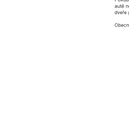
autě n
dveře 
Obecně