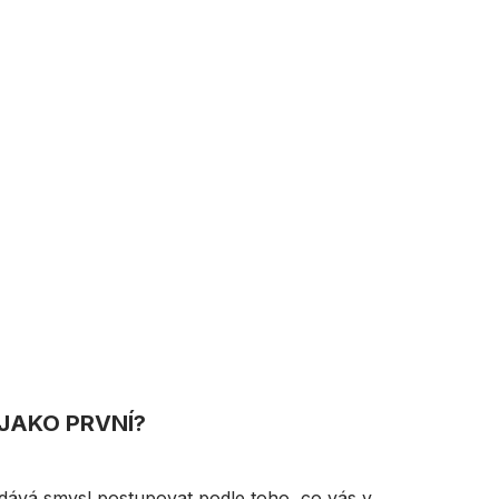
 JAKO PRVNÍ?
ává smysl postupovat podle toho, co vás v