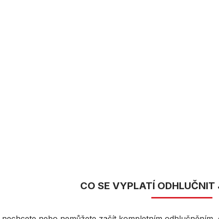
CO SE VYPLATÍ ODHLUČNIT
nechcete nebo nemůžete začít kompletním odhlučněním, d