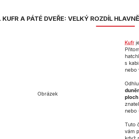
. KUFR A PÁTÉ DVEŘE: VELKÝ ROZDÍL HLAVN
Kufr
je
Přito
hatch
s kab
nebo 
Odhlu
duněn
ploch
znatel
nebo 
Tuto 
vám p
když m