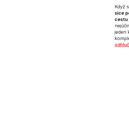
Když s
sice p
cestu 
nejúči
jeden 
komple
odhluč