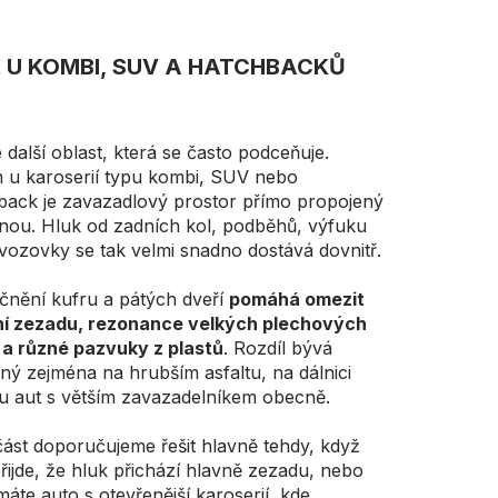
Ě U KOMBI, SUV A HATCHBACKŮ
 další oblast, která se často podceňuje.
m u karoserií typu kombi, SUV nebo
back je zavazadlový prostor přímo propojený
inou. Hluk od zadních kol, podběhů, výfuku
vozovky se tak velmi snadno dostává dovnitř.
čnění kufru a pátých dveří
pomáhá omezit
í zezadu, rezonance velkých plechových
 a různé pazvuky z plastů
. Rozdíl bývá
ný zejména na hrubším asfaltu, na dálnici
u aut s větším zavazadelníkem obecně.
část doporučujeme řešit hlavně tehdy, když
řijde, že hluk přichází hlavně zezadu, nebo
áte auto s otevřenější karoserií, kde