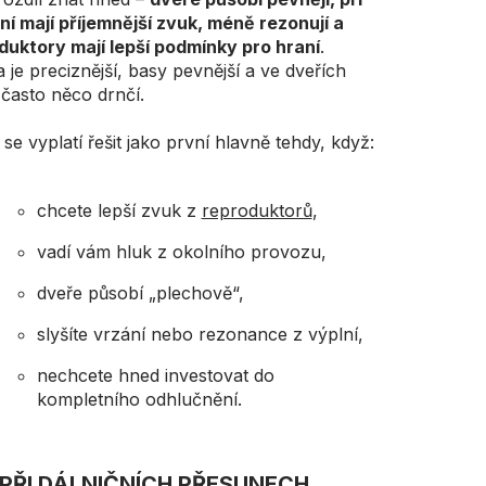
ní mají příjemnější zvuk, méně rezonují a
duktory mají lepší podmínky pro hraní
.
je preciznější, basy pevnější a ve dveřích
často něco drnčí.
se vyplatí řešit jako první hlavně tehdy, když:
chcete lepší zvuk z
reproduktorů
,
vadí vám hluk z okolního provozu,
dveře působí „plechově“,
slyšíte vrzání nebo rezonance z výplní,
nechcete hned investovat do
kompletního odhlučnění.
 PŘI DÁLNIČNÍCH PŘESUNECH