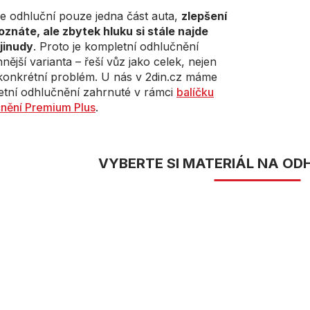
e odhluční pouze jedna část auta,
zlepšení
oznáte, ale zbytek hluku si stále najde
jinudy
. Proto je kompletní odhlučnění
nnější varianta – řeší vůz jako celek, nejen
konkrétní problém. U nás v 2din.cz máme
tní odhlučnění zahrnuté v rámci
balíčku
nění Premium Plus
.
VYBERTE SI MATERIÁL NA OD