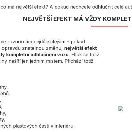
co má největší efekt? A pokud nechcete odhlučnit celé aut
NEJVĚTŠÍ EFEKT MÁ VŽDY KOMPLET
e rovnou tím nejdůležitějším – pokud
e opravdu znatelnou změnu,
největší efekt
dy kompletní odhlučnění vozu
. Hluk se totiž
iny nešíří jen jedním místem. Přichází totiž
ahy,
ěhů,
,
u,
hy,
ty,
ných plastových částí v interiéru.