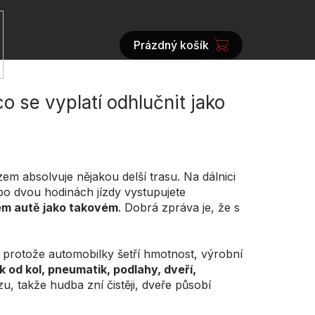
Prázdný košík
NÁKUPNÍ
KOŠÍK
o se vyplatí odhlučnit jako
em absolvuje nějakou delší trasu. Na dálnici
 po dvou hodinách jízdy vystupujete
em autě jako takovém
. Dobrá zpráva je, že s
 protože automobilky šetří hmotnost, výrobní
k od kol, pneumatik, podlahy, dveří,
zu, takže hudba zní čistěji, dveře působí