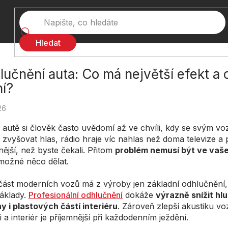
Hledat
učnění auta: Co má největší efekt a c
ní?
26
 autě si člověk často uvědomí až ve chvíli, kdy se svým voz
 zvyšovat hlas, rádio hraje víc nahlas než doma televize a
ější, než byste čekali. Přitom
problém nemusí být ve vaš
 možné něco dělat.
část moderních vozů má z výroby jen základní odhlučnění,
náklady.
Profesionální odhlučnění
dokáže
výrazně snížit hlu
y i plastových částí interiéru
. Zároveň zlepší akustiku vo
i a interiér je příjemnější při každodenním ježdění.