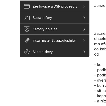
Jenže 
Zesilovače a DSP procesory
Subwoofery
Kamery do auta
Začněm
chcet
Instal. materiál, autodoplňky
má vž
do kab
Akce a slevy
od:
-
kol,
-
podl
-
podb
-
dveří
-
kufr
-
střec
-
kapo
-
a růz