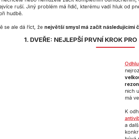
ejvíce ruší. Jiný problém má řidič, kterému vadí hluk od pne
při hudbě.
 se ale dá říct, že
největší smysl má začít následujícími 
1. DVEŘE: NEJLEPŠÍ PRVNÍ KROK PRO 
Odhlu
nejro
velko
rezon
nich u
má vel
K odh
antivi
a dalš
konkr
bývá 