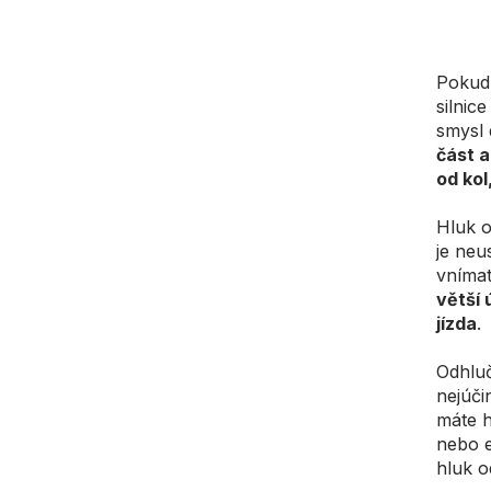
Pokud 
silnic
smysl 
část a
od ko
Hluk o
je neu
vnímat
větší 
jízda
.
Odhluč
nejúči
máte h
nebo e
hluk o