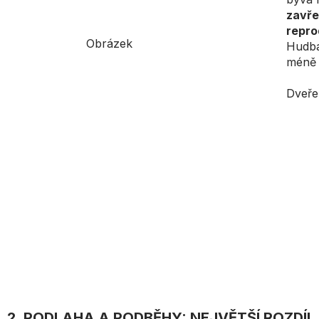
zavře
repro
Hudba 
méně 
Dveře 
2. PODLAHA A PODBĚHY: NEJVĚTŠÍ ROZDÍL