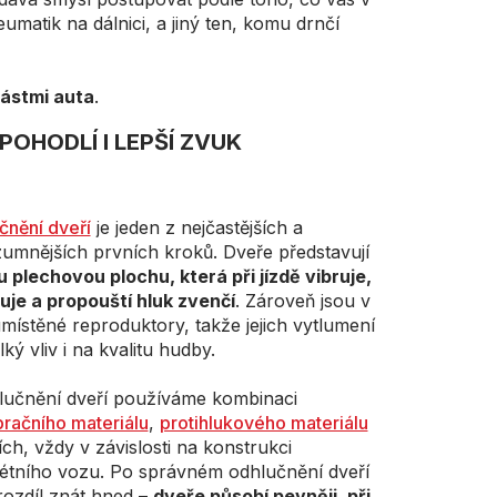
umatik na dálnici, a jiný ten, komu drnčí
částmi auta
.
POHODLÍ I LEPŠÍ ZVUK
čnění dveří
je jeden z nejčastějších a
zumnějších prvních kroků. Dveře představují
u plechovou plochu, která při jízdě vibruje,
uje a propouští hluk zvenčí
. Zároveň jsou v
místěné reproduktory, takže jejich vytlumení
ký vliv i na kvalitu hudby.
lučnění dveří používáme kombinaci
bračního materiálu
,
protihlukového materiálu
ích, vždy v závislosti na konstrukci
étního vozu. Po správném odhlučnění dveří
rozdíl znát hned –
dveře působí pevněji, při