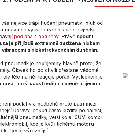
vás nejvíce trápí hučení pneumatik, hluk od
e a únava při vyšších rychlostech, největší
dávají
podlaha
s
podběhy
. Právě
spodní
uta je při jízdě extrémně zatížená hlukem
l, vibracemi a nízkofrekvenčním duněním
.
d pneumatik je nepříjemný hlavně proto, že
stálý. Člověk ho po chvíli přestane vědomě
, ale tělo na něj reaguje pořád. Výsledkem je
únava, horší soustředění a méně příjemná
nění podlahy a podběhů proto patří mezi
nnější úpravy, pokud často jezdíte po dálnici,
lučnější pneumatiky, větší kola, SUV, kombi
lektromobil, kde je kvůli tichému motoru
d kol ještě výraznější.