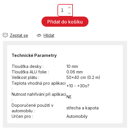
Přidat do košíku
Zeptat se
Hlídat
Technické Parametry
Tloušťka desky :
10 mm
Tloušťka ALU folie :
0.06 mm
Velikost plátu :
50x40 cm (0.2 m)
Teplota vhodná pro aplikaci
+10 - +30o?
:
Nutnost nahřívání při aplikaci
NE
:
Doporučené použití v
střecha a kapota
automobilu :
Určen pro :
Automobily