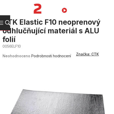
Přejít
na
NÁKUPNÍ
obsah
KOŠÍK
CTK Elastic F10 neoprenový
odhlučňující materiál s ALU
folií
0056ELF10
Průměrné
Značka:
CTK
hodnocení
Neohodnoceno
Podrobnosti hodnocení
produktu
je
0,0
z
5
hvězdiček.