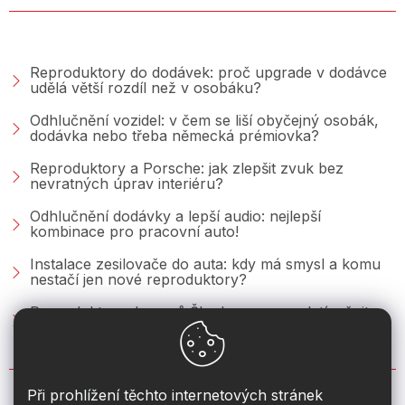
PORADNA &AMP; BLOG
Reproduktory do dodávek: proč upgrade v dodávce
udělá větší rozdíl než v osobáku?
Odhlučnění vozidel: v čem se liší obyčejný osobák,
dodávka nebo třeba německá prémiovka?
Reproduktory a Porsche: jak zlepšit zvuk bez
nevratných úprav interiéru?
Odhlučnění dodávky a lepší audio: nejlepší
kombinace pro pracovní auto!
Instalace zesilovače do auta: kdy má smysl a komu
nestačí jen nové reproduktory?
Reproduktory do vozů Škoda: co se vyplatí měnit u
Fabie, Octavie a Superbu?
KONTAKT
Při prohlížení těchto internetových stránek