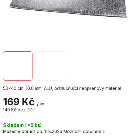
50x40 cm, 10.0 mm, ALU, odhlučňující neoprenový materiál
169 Kč
/ ks
140 Kč bez DPH
Měrná
cena:
Skladem
(>5 ks)
Můžeme doručit do:
11.8.2026
Možnosti doručení