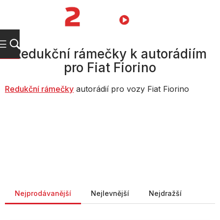
Přejít
na
NÁKUPNÍ
obsah
KOŠÍK
Redukční rámečky k autorádiím
pro Fiat Fiorino
Redukční rámečky
autorádií pro vozy Fiat Fiorino
Řazení produktů
Nejprodávanější
Nejlevnější
Nejdražší