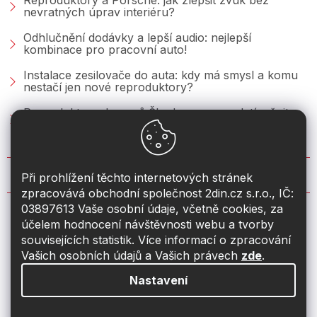
Reproduktory a Porsche: jak zlepšit zvuk bez
nevratných úprav interiéru?
Odhlučnění dodávky a lepší audio: nejlepší
kombinace pro pracovní auto!
Instalace zesilovače do auta: kdy má smysl a komu
nestačí jen nové reproduktory?
Reproduktory do vozů Škoda: co se vyplatí měnit u
Fabie, Octavie a Superbu?
KONTAKT
Při prohlížení těchto internetových stránek
zpracovává obchodní společnost 2din.cz s.r.o., IČ:
03897613 Vaše osobní údaje, včetně cookies, za
info
@
2din.cz
účelem hodnocení návštěvnosti webu a tvorby
souvisejících statistik. Více informací o zpracování
774 19 55 33
Vašich osobních údajů a Vašich právech
zde
.
Nastavení