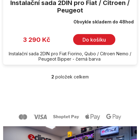
Instalační sada 2DIN pro Fiat / Citroen /
Peugeot
Obvykle skladem do 48hod
3 290 Kč
Do košíku
Instalační sada 2DIN pro Fiat Fiorino, Qubo / Citroen Nemo /
Peugeot Bipper - černá barva
2
položek celkem
O
v
l
Z
á
á
d
p
a
a
c
t
í
í
p
r
v