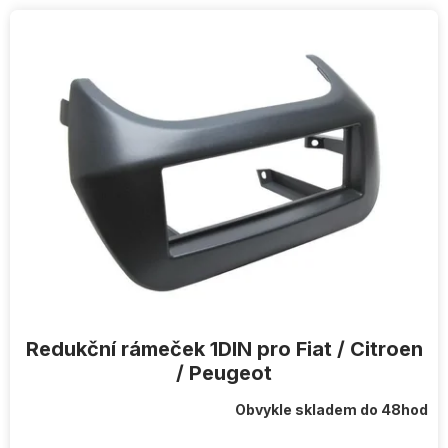
V
ý
p
i
s
p
r
o
d
u
k
t
ů
Redukční rámeček 1DIN pro Fiat / Citroen
/ Peugeot
Obvykle skladem do 48hod