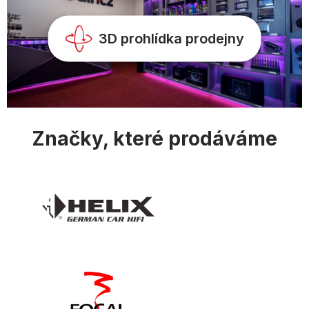
k
y
v
3D prohlídka prodejny
ý
p
i
s
u
Značky, které prodáváme