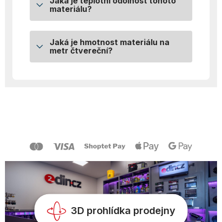
Jaká je teplotní odolnost tohoto
materiálu?
Jaká je hmotnost materiálu na
metr čtvereční?
Z
á
p
a
t
í
3D prohlídka prodejny