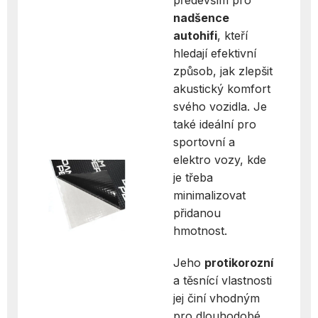
nadšence
autohifi
, kteří
hledají efektivní
způsob, jak zlepšit
akustický komfort
svého vozidla. Je
také ideální pro
sportovní a
elektro vozy, kde
je třeba
minimalizovat
přidanou
hmotnost.
Jeho
protikorozní
a těsnící vlastnosti
jej činí vhodným
pro dlouhodobé