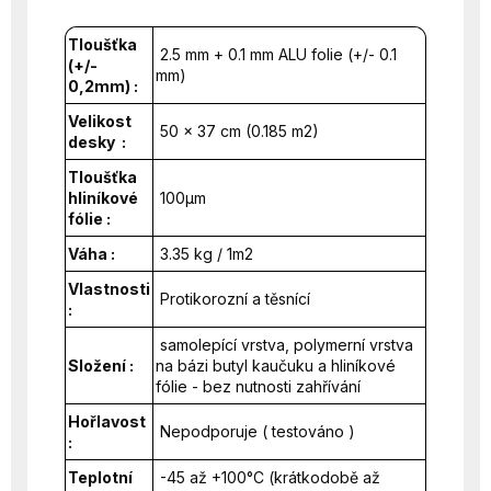
Tloušťka
2.5 mm + 0.1 mm ALU folie (+/- 0.1
(+/-
mm)
0,2mm) :
Velikost
50 x 37 cm (0.185 m2)
desky :
Tloušťka
hliníkové
100µm
fólie :
Váha :
3.35 kg / 1m2
Vlastnosti
Protikorozní a těsnící
:
samolepící vrstva, polymerní vrstva
Složení :
na bázi butyl kaučuku a hliníkové
fólie - bez nutnosti zahřívání
Hořlavost
Nepodporuje ( testováno )
:
Teplotní
-45 až +100°C (krátkodobě až