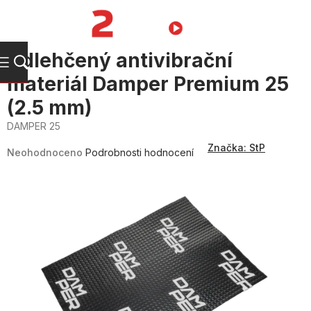
Přejít
na
NÁKUPNÍ
obsah
KOŠÍK
Odlehčený antivibrační
materiál Damper Premium 25
(2.5 mm)
DAMPER 25
Průměrné
Značka:
StP
hodnocení
Neohodnoceno
Podrobnosti hodnocení
produktu
je
0,0
z
5
hvězdiček.