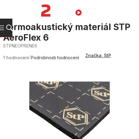
Přejít
na
NÁKUPNÍ
obsah
KOŠÍK
Termoakustický materiál STP
AeroFlex 6
STPNEOPRENE6
Průměrné
Značka:
StP
hodnocení
1 hodnocení
Podrobnosti hodnocení
produktu
je
5,0
z
5
hvězdiček.