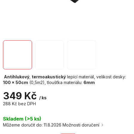
Antihlukový
,
termoakustický
lepící materiál, velikost desky:
100 x 50cm
(0,5m2), tloušťka materiálu:
6mm
349 Kč
/ ks
288 Kč bez DPH
Měrná
cena:
Skladem
(>5 ks)
Můžeme doručit do:
11.8.2026
Možnosti doručení