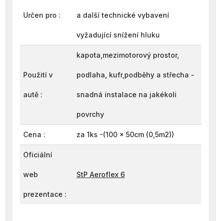
Určen pro :
a další technické vybavení
vyžadující snížení hluku
kapota,mezimotorový prostor,
Použití v
podlaha, kufr,podběhy a střecha -
autě :
snadná instalace na jakékoli
povrchy
Cena :
za 1ks -(100 x 50cm (0,5m2))
Oficiální
web
StP Aeroflex 6
prezentace :