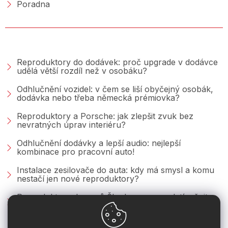
Poradna
PORADNA &AMP; BLOG
Reproduktory do dodávek: proč upgrade v dodávce
udělá větší rozdíl než v osobáku?
Odhlučnění vozidel: v čem se liší obyčejný osobák,
dodávka nebo třeba německá prémiovka?
Reproduktory a Porsche: jak zlepšit zvuk bez
nevratných úprav interiéru?
Odhlučnění dodávky a lepší audio: nejlepší
kombinace pro pracovní auto!
Instalace zesilovače do auta: kdy má smysl a komu
nestačí jen nové reproduktory?
Reproduktory do vozů Škoda: co se vyplatí měnit u
Fabie, Octavie a Superbu?