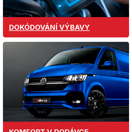
DOKÓDOVÁNÍ
VÝBAVY
KOMFORT
V DODÁVCE