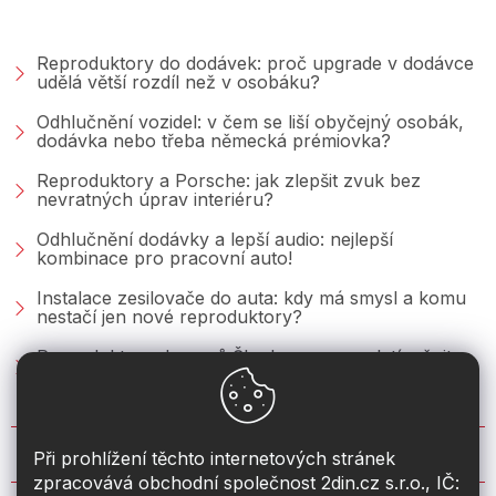
PORADNA &AMP; BLOG
Reproduktory do dodávek: proč upgrade v dodávce
udělá větší rozdíl než v osobáku?
Odhlučnění vozidel: v čem se liší obyčejný osobák,
dodávka nebo třeba německá prémiovka?
Reproduktory a Porsche: jak zlepšit zvuk bez
nevratných úprav interiéru?
Odhlučnění dodávky a lepší audio: nejlepší
kombinace pro pracovní auto!
Instalace zesilovače do auta: kdy má smysl a komu
nestačí jen nové reproduktory?
Reproduktory do vozů Škoda: co se vyplatí měnit u
Fabie, Octavie a Superbu?
KONTAKT
Při prohlížení těchto internetových stránek
zpracovává obchodní společnost 2din.cz s.r.o., IČ: